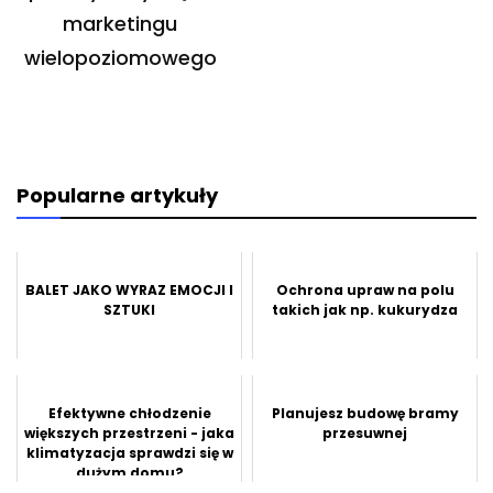
marketingu
wielopoziomowego
Popularne artykuły
BALET JAKO WYRAZ EMOCJI I
Ochrona upraw na polu
SZTUKI
takich jak np. kukurydza
Efektywne chłodzenie
Planujesz budowę bramy
większych przestrzeni - jaka
przesuwnej
klimatyzacja sprawdzi się w
dużym domu?