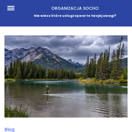
Skip
ORGANIZACJA SOCHO
to
Nie wiesz które usługi są warte twojej uwagi?
content
Blog