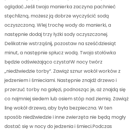
oglądać.Jeśli twoja manierka zaczyna pachnieć
stęchlizną, możesz ją dobrze wyczyścić sodą
oczyszczoną. Wlej trochę wody do manierki, a
następnie dodaj trzy łyżki sody oczyszczonej.
Delikatnie wstrząśnij, pozostaw na sześćdziesiąt
minut, a następnie spłucz wodą. Twoja stołówka
będzie odświeżająco czysta!W nocy twórz
„niedźwiedzie torby”. Zawiąż sznur wokół worków z
jedzeniem i śmieciami. Następnie znajdź drzewo i
przerzuć torby na gałęzi, podnosząc je, aż znajdą się
co najmniej siedem lub osiem stóp nad ziemią. Zawiąż
linę wokół drzewa, aby była bezpieczna. W ten
sposób niedźwiedzie i inne zwierzęta nie będą mogły
dostać się w nocy do jedzenia i śmieci.Podczas