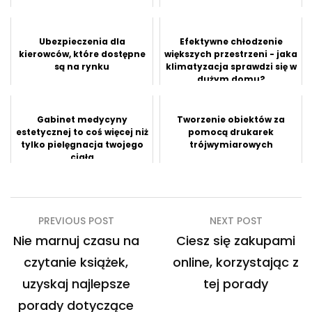
Ubezpieczenia dla
Efektywne chłodzenie
kierowców, które dostępne
większych przestrzeni - jaka
są na rynku
klimatyzacja sprawdzi się w
dużym domu?
Gabinet medycyny
Tworzenie obiektów za
estetycznej to coś więcej niż
pomocą drukarek
tylko pielęgnacja twojego
trójwymiarowych
ciała
Nawigacja
PREVIOUS POST
NEXT POST
wpisu
Nie marnuj czasu na
Ciesz się zakupami
czytanie książek,
online, korzystając z
uzyskaj najlepsze
tej porady
porady dotyczące