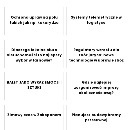
Ochrona upraw na polu
Systemy telemetryczne w
takich jak np. kukurydza
logistyce
Dlaczego lokalne biuro
Regulatory wzrostu dla
nieruchomości to najlepszy
zbóż jarych: nowe
wybór w tarnowie?
technologie w uprawie zbóż
BALET JAKO WYRAZ EMOCJI I
Gdzie najlepiej
SZTUKI
zorganizować imprezę
okolicznościową?
Zimowy czas w Zakopanem
Planujesz budowę bramy
przesuwnej