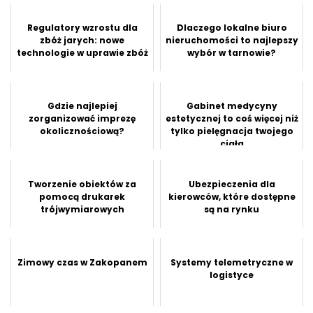
Regulatory wzrostu dla
Dlaczego lokalne biuro
zbóż jarych: nowe
nieruchomości to najlepszy
technologie w uprawie zbóż
wybór w tarnowie?
Gdzie najlepiej
Gabinet medycyny
zorganizować imprezę
estetycznej to coś więcej niż
okolicznościową?
tylko pielęgnacja twojego
ciała
Tworzenie obiektów za
Ubezpieczenia dla
pomocą drukarek
kierowców, które dostępne
trójwymiarowych
są na rynku
Zimowy czas w Zakopanem
Systemy telemetryczne w
logistyce