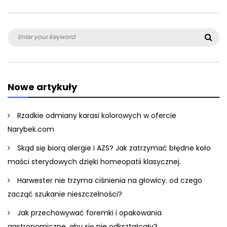
Search
Sea
for:
Nowe artykuły
Rzadkie odmiany karasi kolorowych w ofercie
Narybek.com
Skąd się biorą alergie i AZS? Jak zatrzymać błędne koło
maści sterydowych dzięki homeopatii klasycznej.
Harwester nie trzyma ciśnienia na głowicy. od czego
zacząć szukanie nieszczelności?
Jak przechowywać foremki i opakowania
gastronomiczne, aby się nie odkształcały?