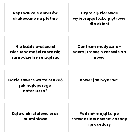
Reprodukcje obrazów
Czym się kierować
drukowane na płótnie
wybierając łóżko piętrowe
dla dzieci
Nie każdy właściciel
Centrum medyczne -
nieruchomości może nią
odkryj troskę o zdrowie na
samodzielne zarządzać
nowo
Gdzie zawsze warto szukać
Rower jaki wybrać?
jak najlepszego
notariusza?
Kątowniki stalowe oraz
Podział majątku po
aluminiowe
rozwodzie w Polsce: Zasady
i procedury