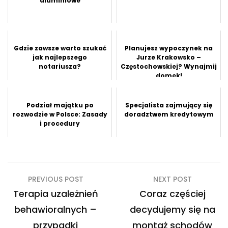
aluminiowe
Gdzie zawsze warto szukać
Planujesz wypoczynek na
jak najlepszego
Jurze Krakowsko –
notariusza?
Częstochowskiej? Wynajmij
domek!
Podział majątku po
Specjalista zajmujący się
rozwodzie w Polsce: Zasady
doradztwem kredytowym
i procedury
Nawigacja
PREVIOUS POST
NEXT POST
wpisu
Terapia uzależnień
Coraz częściej
behawioralnych –
decydujemy się na
przypadki
montaż schodów