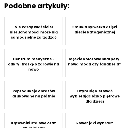
Podobne artykuły:
Nie każdy właściciel
Smukła sylwetka dzięki
nieruchomości może nią
diecie katogenicznej
samodzielne zarządzać
Centrum medyczne -
Męskie kolorowe skarpety:
odkryj troskę o zdrowie na
nowa moda czy fanaberia?
nowo
Reprodukcje obrazów
Czym się kierować
drukowane na płótnie
wybierając łóżko piętrowe
dla dzieci
Kątowniki stalowe oraz
Rower jaki wybrać?