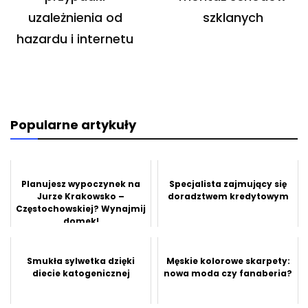
uzależnienia od
szklanych
hazardu i internetu
Popularne artykuły
Planujesz wypoczynek na
Specjalista zajmujący się
Jurze Krakowsko –
doradztwem kredytowym
Częstochowskiej? Wynajmij
domek!
Smukła sylwetka dzięki
Męskie kolorowe skarpety:
diecie katogenicznej
nowa moda czy fanaberia?