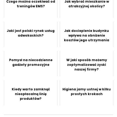
Czego można oczekiwać od
Jak wybrać mieszkanie w
treningów EMS?
atrakcyjnej okolicy?
Jaki jest polski rynek usług
Jak docieplenie budynku
adwokackich?
wpływa na obniżenie
kosztów jego utrzymania
Pomysł na niecodzienne
W jaki sposób możemy
gadżety promocyjne
zoptymalizować zyski
naszej firmy?
Kiedy warto zamknąć
Higiena jamy ustnej w kilku
nieopłacalną linię
prostych krokach
produktów?