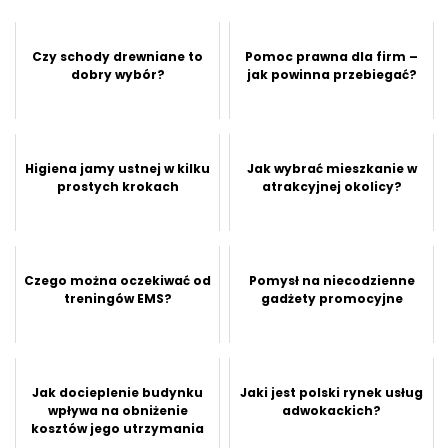
Czy schody drewniane to
Pomoc prawna dla firm –
dobry wybór?
jak powinna przebiegać?
Higiena jamy ustnej w kilku
Jak wybrać mieszkanie w
prostych krokach
atrakcyjnej okolicy?
Czego można oczekiwać od
Pomysł na niecodzienne
treningów EMS?
gadżety promocyjne
Jak docieplenie budynku
Jaki jest polski rynek usług
wpływa na obniżenie
adwokackich?
kosztów jego utrzymania