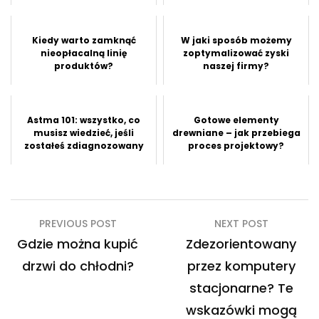
Kiedy warto zamknąć
W jaki sposób możemy
nieopłacalną linię
zoptymalizować zyski
produktów?
naszej firmy?
Astma 101: wszystko, co
Gotowe elementy
musisz wiedzieć, jeśli
drewniane – jak przebiega
zostałeś zdiagnozowany
proces projektowy?
Nawigacja
PREVIOUS POST
NEXT POST
wpisu
Gdzie można kupić
Zdezorientowany
drzwi do chłodni?
przez komputery
stacjonarne? Te
wskazówki mogą