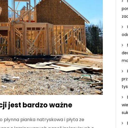
po
za
odd
de
mo
prz
ty
cji jest bardzo ważne
wi
su
ko płynna pianka natryskowa i płyta ze