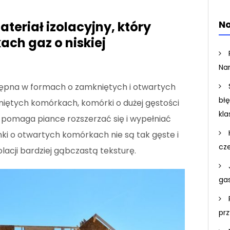
No
teriał izolacyjny, który
ch gaz o niskiej
Na
ostępna w formach o zamkniętych i otwartych
bł
iętych komórkach, komórki o dużej gęstości
kla
 pomaga piance rozszerzać się i wypełniać
nki o otwartych komórkach nie są tak gęste i
cz
lacji bardziej gąbczastą teksturę.
ga
pr