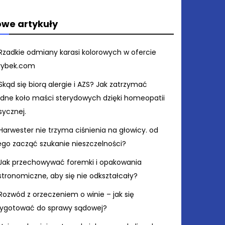
we artykuły
Rzadkie odmiany karasi kolorowych w ofercie
rybek.com
Skąd się biorą alergie i AZS? Jak zatrzymać
ędne koło maści sterydowych dzięki homeopatii
sycznej.
Harwester nie trzyma ciśnienia na głowicy. od
ego zacząć szukanie nieszczelności?
Jak przechowywać foremki i opakowania
stronomiczne, aby się nie odkształcały?
Rozwód z orzeczeniem o winie – jak się
zygotować do sprawy sądowej?