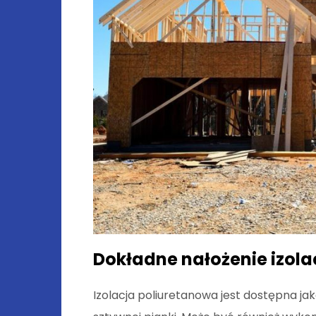
Dokładne nałożenie izola
Izolacja poliuretanowa jest dostępna ja