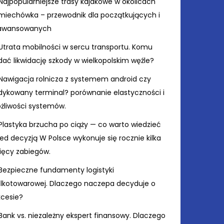
Najpopularniejsze trasy kajakowe w okolicach
miechówka – przewodnik dla początkujących i
awansowanych
Utrata mobilności w sercu transportu. Komu
ać likwidację szkody w wielkopolskim węźle?
Nawigacja rolnicza z systemem android czy
dykowany terminal? porównanie elastyczności i
żliwości systemów.
Plastyka brzucha po ciąży — co warto wiedzieć
ed decyzją W Polsce wykonuje się rocznie kilka
sięcy zabiegów.
Bezpieczne fundamenty logistyki
elkotowarowej. Dlaczego naczepa decyduje o
kcesie?
Bank vs. niezależny ekspert finansowy. Dlaczego