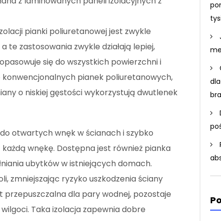
nana z laminowanych paneli izolacyjnych z
po
ty
zolacji pianki poliuretanowej jest zwykle
a te zastosowania zwykle działają lepiej,
me
opasowuje się do wszystkich powierzchni i
do konwencjonalnych pianek poliuretanowych,
dla
iany o niskiej gęstości wykorzystują dwutlenek
br
po
ne do otwartych wnęk w ścianach i szybko
ić każdą wnękę. Dostępna jest również pianka
ab
niania ubytków w istniejących domach.
li, zmniejszając ryzyko uszkodzenia ściany
t przepuszczalna dla pary wodnej, pozostaje
Po
wilgoci. Taka izolacja zapewnia dobre