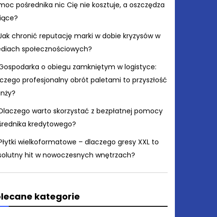
moc pośrednika nic Cię nie kosztuje, a oszczędza
siące?
Jak chronić reputację marki w dobie kryzysów w
diach społecznościowych?
Gospodarka o obiegu zamkniętym w logistyce:
czego profesjonalny obrót paletami to przyszłość
anży?
Dlaczego warto skorzystać z bezpłatnej pomocy
średnika kredytowego?
Płytki wielkoformatowe – dlaczego gresy XXL to
solutny hit w nowoczesnych wnętrzach?
lecane kategorie