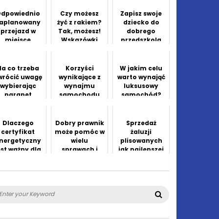
dpowiednio
Czy możesz
Zapisz swoje
aplanowany
żyć z rakiem?
dziecko do
przejazd w
Tak, możesz!
dobrego
miejsce
Wskazówki
przedszkola
spędzania
dotyczące
olnego czasu
walki z tym
a wakacjach
Na co trzeba
Korzyści
W jakim celu
wrócić uwagę
wynikające z
warto wynająć
wybierając
wynajmu
luksusowy
parapet
samochodu
samochód?
okienny?
Dlaczego
Dobry prawnik
Sprzedaż
certyfikat
może pomóc w
żaluzji
nergetyczny
wielu
plisowanych
est ważny dla
sprawach i
jak najlepszej
domu
konfliktach
jakości
ednorodzinne
go?
arch
Search
: