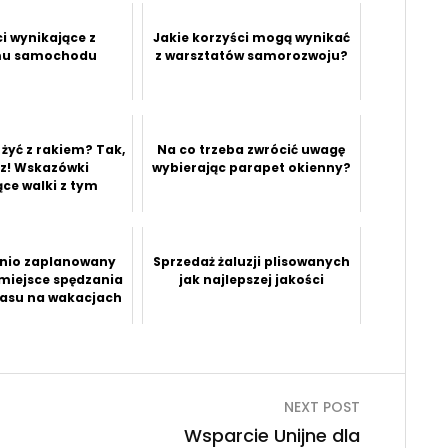
i wynikające z
Jakie korzyści mogą wynikać
mu samochodu
z warsztatów samorozwoju?
żyć z rakiem? Tak,
Na co trzeba zwrócić uwagę
z! Wskazówki
wybierając parapet okienny?
ce walki z tym
nio zaplanowany
Sprzedaż żaluzji plisowanych
 miejsce spędzania
jak najlepszej jakości
asu na wakacjach
NEXT POST
Wsparcie Unijne dla