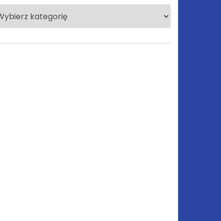
lecane
tegorie