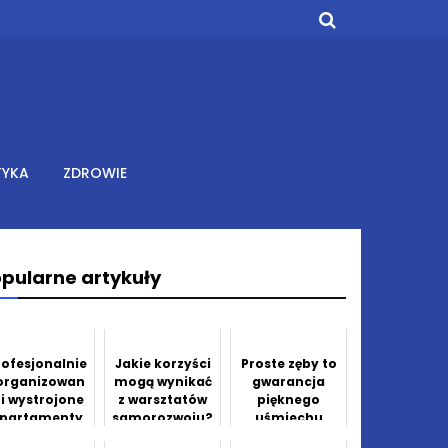
TYKA
ZDROWIE
pularne artykuły
rofesjonalnie
Jakie korzyści
Proste zęby to
organizowan
mogą wynikać
gwarancja
 i wystrojone
z warsztatów
pięknego
partamenty
samorozwoju?
uśmiechu
 Zakopanem