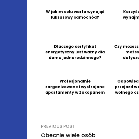
W jakim celu warto wynająć
Korzyśc
luksusowy samochód?
wynaj
Dlaczego certyfikat
Czy możesz 
energetyczny jest ważny dla
możes
domu jednorodzinnego?
dotyczą
Profesjonalnie
Odpowied
zorganizowane i wystrojone
przejazd w
apartamenty w Zakopanem
wolnego cz
Nawigacja
PREVIOUS POST
wpisu
Obecnie wiele osób