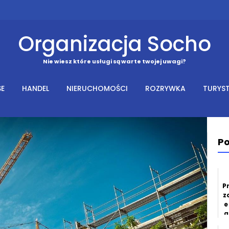
Organizacja Socho
Nie wiesz które usługi są warte twojej uwagi?
SE
HANDEL
NIERUCHOMOŚCI
ROZRYWKA
TURYS
Po
P
z
e
a
w