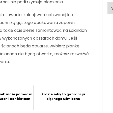
rna i nie podtrzymuje płomienia.
Po
ka
tosowanie izolacji wdmuchiwanej lub
 techniką gęstego opakowania zapewni
na takie ocieplenie zamontować na ścianach
w wykończonych obszarach domu. Jeśli
ścianach będą otwarte, wybierz piankę
w ścianach nie będą otwarte, możesz rozważyć
ania.
nik może pomóc w
Proste zęby to gwarancja
wach i konfliktach
pięknego uśmiechu