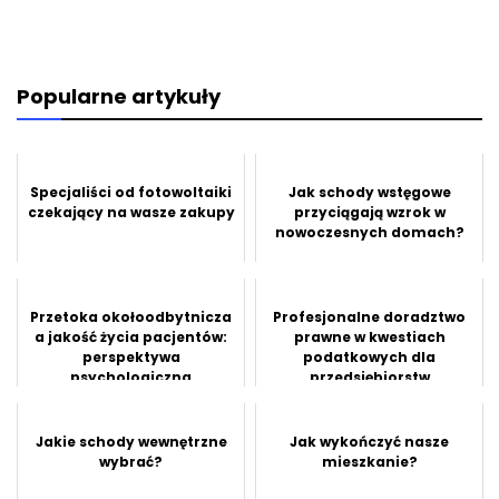
Popularne artykuły
Specjaliści od fotowoltaiki
Jak schody wstęgowe
czekający na wasze zakupy
przyciągają wzrok w
nowoczesnych domach?
Przetoka okołoodbytnicza
Profesjonalne doradztwo
a jakość życia pacjentów:
prawne w kwestiach
perspektywa
podatkowych dla
psychologiczna
przedsiębiorstw
Jakie schody wewnętrzne
Jak wykończyć nasze
wybrać?
mieszkanie?