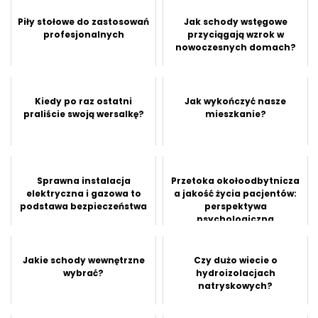
Piły stołowe do zastosowań
Jak schody wstęgowe
profesjonalnych
przyciągają wzrok w
nowoczesnych domach?
Kiedy po raz ostatni
Jak wykończyć nasze
praliście swoją wersalkę?
mieszkanie?
Sprawna instalacja
Przetoka okołoodbytnicza
elektryczna i gazowa to
a jakość życia pacjentów:
podstawa bezpieczeństwa
perspektywa
psychologiczna
Jakie schody wewnętrzne
Czy dużo wiecie o
wybrać?
hydroizolacjach
natryskowych?