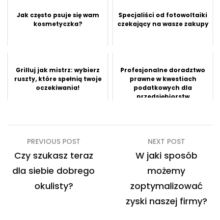
Jak często psuje się wam
Specjaliści od fotowoltaiki
kosmetyczka?
czekający na wasze zakupy
Grilluj jak mistrz: wybierz
Profesjonalne doradztwo
ruszty, które spełnią twoje
prawne w kwestiach
oczekiwania!
podatkowych dla
przedsiębiorstw
Nawigacja
PREVIOUS POST
NEXT POST
wpisu
Czy szukasz teraz
W jaki sposób
dla siebie dobrego
możemy
okulisty?
zoptymalizować
zyski naszej firmy?