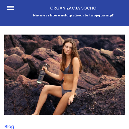
Skip
ORGANIZACJA SOCHO
to
Nie wiesz które usługi są warte twojej uwagi?
content
Blog