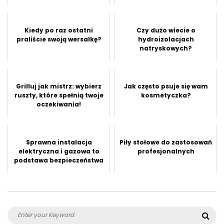
Kiedy po raz ostatni
Czy dużo wiecie o
praliście swoją wersalkę?
hydroizolacjach
natryskowych?
Grilluj jak mistrz: wybierz
Jak często psuje się wam
ruszty, które spełnią twoje
kosmetyczka?
oczekiwania!
Sprawna instalacja
Piły stołowe do zastosowań
elektryczna i gazowa to
profesjonalnych
podstawa bezpieczeństwa
Search
Sea