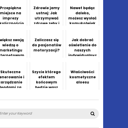
tarnowie
Przepiękne
Zdrowie jamy
Nawet będąc
miejsce na
ustnej: Jak
daleko,
imprezy
utrzymywać
możesz wysłać
kolicznościo
zdrowe zęby i
komukolwiek
we
dziąsła
kwiaty
większ swoją
Zaliczasz się
Jak dobrać
wiedzę o
do pasjonatów
oświetlenie do
marketingu
motoryzacji?
naszych
nternetowym
indywidualnyc
dzięki tym
h potrzeb?
wskazówkom
Skuteczne
Szycie którego
Właściwości
enerowanie i
efektem
kosmetyczne
zarządzanie
końcowym
aloesu
leadami za
będzie wasz
pomocą
garnitur
marketingu
mobilnego
arch
Search
: