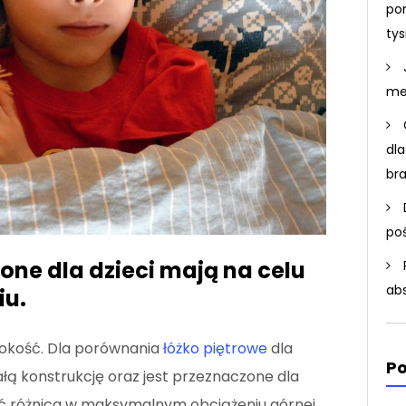
po
ty
me
dla
br
po
one dla dzieci mają na celu
ab
iu.
sokość. Dla porównania
łóżko piętrowe
dla
Po
wałą konstrukcję oraz jest przeznaczone dla
eć różnica w maksymalnym obciążeniu górnej