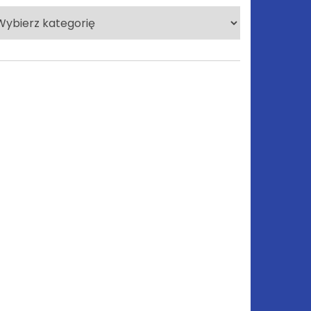
lecane
tegorie