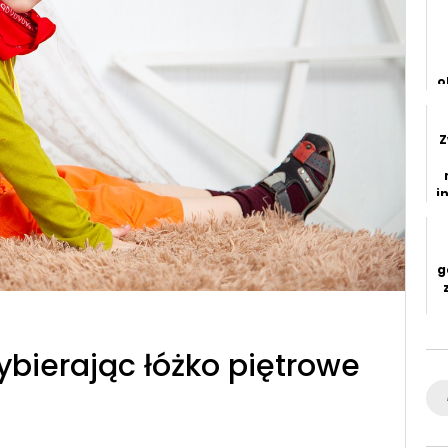
o
Z
i
g
bierając łóżko piętrowe
Se
for