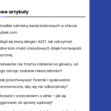
we artykuły
Rzadkie odmiany karasi kolorowych w ofercie
rybek.com
Skąd się biorą alergie i AZS? Jak zatrzymać
ędne koło maści sterydowych dzięki homeopatii
sycznej.
Harwester nie trzyma ciśnienia na głowicy. od
ego zacząć szukanie nieszczelności?
Jak przechowywać foremki i opakowania
stronomiczne, aby się nie odkształcały?
Rozwód z orzeczeniem o winie – jak się
zygotować do sprawy sądowej?