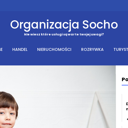
Organizacja Socho
Nie wiesz które usługi są warte twojej uwagi?
SE
HANDEL
NIERUCHOMOŚCI
ROZRYWKA
TURYS
Po