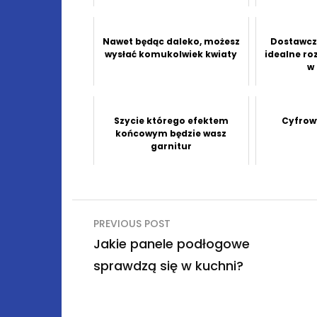
Nawet będąc daleko, możesz
Dostawcz
wysłać komukolwiek kwiaty
idealne ro
w
Szycie którego efektem
Cyfrow
końcowym będzie wasz
garnitur
Nawigacja
PREVIOUS POST
wpisu
Jakie panele podłogowe
sprawdzą się w kuchni?