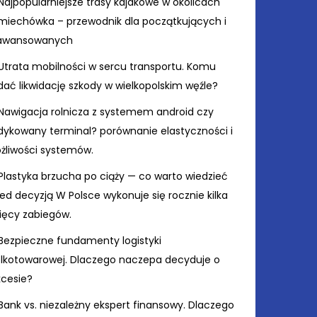
Najpopularniejsze trasy kajakowe w okolicach
miechówka – przewodnik dla początkujących i
awansowanych
Utrata mobilności w sercu transportu. Komu
ać likwidację szkody w wielkopolskim węźle?
Nawigacja rolnicza z systemem android czy
dykowany terminal? porównanie elastyczności i
żliwości systemów.
Plastyka brzucha po ciąży — co warto wiedzieć
ed decyzją W Polsce wykonuje się rocznie kilka
sięcy zabiegów.
Bezpieczne fundamenty logistyki
elkotowarowej. Dlaczego naczepa decyduje o
kcesie?
Bank vs. niezależny ekspert finansowy. Dlaczego