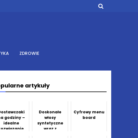
TYKA
ZDROWIE
pularne artykuły
Dostawczaki
Doskonałe
Cyfrowy menu
na godziny –
włosy
board
idealne
syntetyczne
rozwiązanie
wraz z
dla firm w
akcesoriami