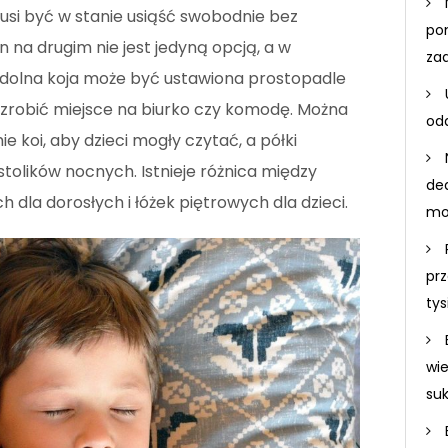
usi być w stanie usiąść swobodnie bez
po
n na drugim nie jest jedyną opcją, a w
za
 dolna koja może być ustawiona prostopadle
y zrobić miejsce na biurko czy komodę. Można
odd
 koi, aby dzieci mogły czytać, a półki
tolików nocnych. Istnieje różnica między
de
dla dorosłych i łóżek piętrowych dla dzieci.
mo
prz
ty
wi
su