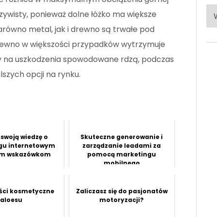
Po
czywisty, ponieważ dolne łóżko ma większe
ka
arówno metal, jak i drewno są trwałe pod
rewno w większości przypadków wytrzymuje
tny na uszkodzenia spowodowane rdzą, podczas
lszych opcji na rynku.
 swoją wiedzę o
Skuteczne generowanie i
gu internetowym
zarządzanie leadami za
tym wskazówkom
pomocą marketingu
mobilnego
ści kosmetyczne
Zaliczasz się do pasjonatów
aloesu
motoryzacji?