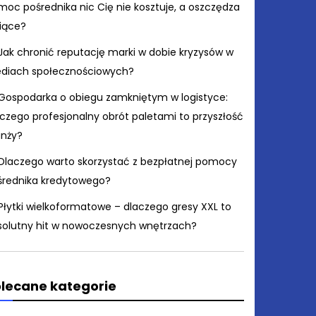
moc pośrednika nic Cię nie kosztuje, a oszczędza
siące?
Jak chronić reputację marki w dobie kryzysów w
diach społecznościowych?
Gospodarka o obiegu zamkniętym w logistyce:
czego profesjonalny obrót paletami to przyszłość
anży?
Dlaczego warto skorzystać z bezpłatnej pomocy
średnika kredytowego?
Płytki wielkoformatowe – dlaczego gresy XXL to
solutny hit w nowoczesnych wnętrzach?
lecane kategorie