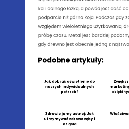
koi i dolnego łóżka, a powód jest dość o
podparcie niż górna koja. Podczas gdy z
względem wieloletniego użytkowania, d
próbę czasu. Metal jest bardziej poda
gdy drewno jest obecnie jedną z najtrwa
Podobne artykuły:
Jak dobrać oświetlenie do
Zwiększ
naszych indywidualnych
marketin
potrzeb?
dzięki 
Zdrowie jamy ustnej: Jak
Właściwo
utrzymywać zdrowe zęby i
dziąsła