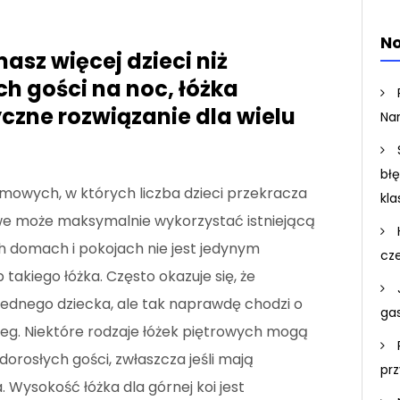
No
asz więcej dzieci niż
ch gości na noc, łóżka
czne rozwiązanie dla wielu
Na
bł
mowych, w których liczba dzieci przekracza
kla
rowe może maksymalnie wykorzystać istniejącą
h domach i pokojach nie jest jedynym
cz
akiego łóżka. Często okazuje się, że
 jednego dziecka, ale tak naprawdę chodzi o
ga
eg. Niektóre rodzaje łóżek piętrowych mogą
orosłych gości, zwłaszcza jeśli mają
pr
Wysokość łóżka dla górnej koi jest