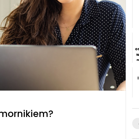
a
b
o
w
omornikiem?
Se
for