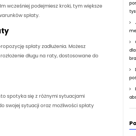
po
Im wcześniej podejmiesz kroki, tym większe
ty
warunków spłaty.
aty
me
ropozycję spłaty zadłużenia. Możesz
dla
ozłożenie długu na raty, dostosowane do
br
po
sto spotyka się z różnymi sytuacjami
ab
o swojej sytuacji oraz możliwości spłaty
Po