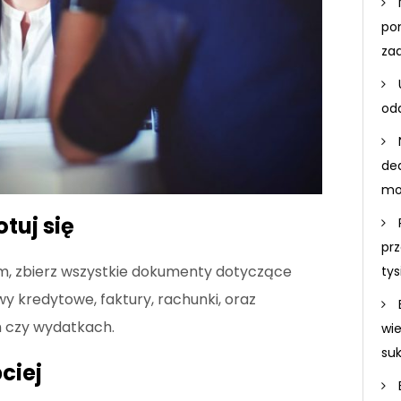
po
za
odd
de
mo
tuj się
prz
m, zbierz wszystkie dokumenty dotyczące
ty
owy kredytowe, faktury, rachunki, oraz
 czy wydatkach.
wi
su
ciej