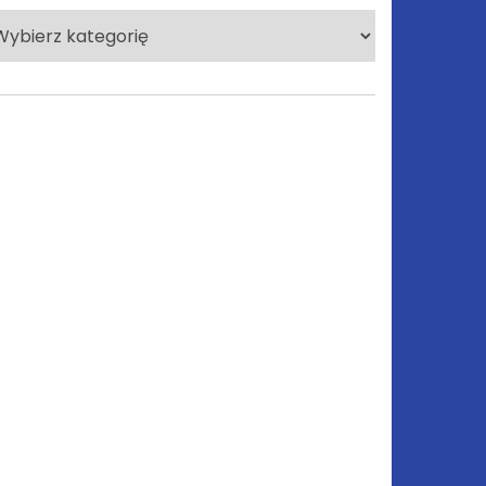
lecane
tegorie