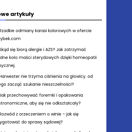
we artykuły
Rzadkie odmiany karasi kolorowych w ofercie
rybek.com
Skąd się biorą alergie i AZS? Jak zatrzymać
ędne koło maści sterydowych dzięki homeopatii
sycznej.
Harwester nie trzyma ciśnienia na głowicy. od
ego zacząć szukanie nieszczelności?
Jak przechowywać foremki i opakowania
stronomiczne, aby się nie odkształcały?
Rozwód z orzeczeniem o winie – jak się
zygotować do sprawy sądowej?