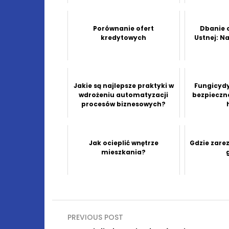
Porównanie ofert
Dbanie 
kredytowych
Ustnej: N
Jakie są najlepsze praktyki w
Fungicydy
wdrożeniu automatyzacji
bezpieczn
procesów biznesowych?
Jak ocieplić wnętrze
Gdzie zare
mieszkania?
Nawigacja
PREVIOUS POST