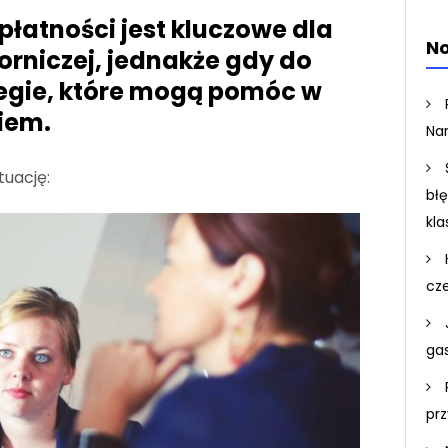
płatności jest kluczowe dla
No
orniczej, jednakże gdy do
rategie, które mogą pomóc w
iem.
Na
tuację:
bł
kla
cz
ga
pr