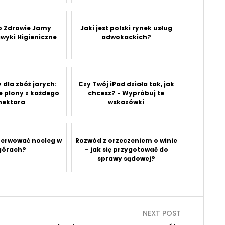
o Zdrowie Jamy
Jaki jest polski rynek usług
awyki Higieniczne
adwokackich?
 dla zbóż jarych:
Czy Twój iPad działa tak, jak
e plony z każdego
chcesz? - Wypróbuj te
hektara
wskazówki
zerwować nocleg w
Rozwód z orzeczeniem o winie
górach?
– jak się przygotować do
sprawy sądowej?
NEXT POST