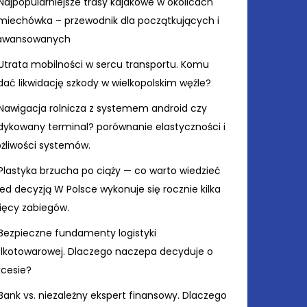
Najpopularniejsze trasy kajakowe w okolicach
miechówka – przewodnik dla początkujących i
awansowanych
Utrata mobilności w sercu transportu. Komu
ać likwidację szkody w wielkopolskim węźle?
Nawigacja rolnicza z systemem android czy
dykowany terminal? porównanie elastyczności i
żliwości systemów.
Plastyka brzucha po ciąży — co warto wiedzieć
ed decyzją W Polsce wykonuje się rocznie kilka
sięcy zabiegów.
Bezpieczne fundamenty logistyki
elkotowarowej. Dlaczego naczepa decyduje o
kcesie?
Bank vs. niezależny ekspert finansowy. Dlaczego