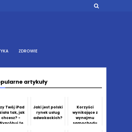
TYKA
ZDROWIE
pularne artykuły
zy Twój iPad
Jaki jest polski
Korzyści
ziała tak, jak
rynek usług
wynikające z
chcesz? -
adwokackich?
wynajmu
Wypróbuj te
samochodu
wskazówki