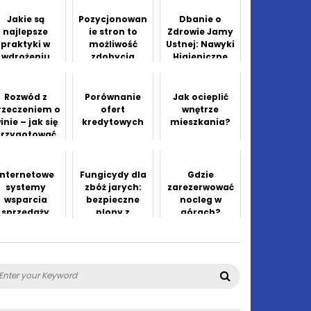
Jakie są
Pozycjonowan
Dbanie o
najlepsze
ie stron to
Zdrowie Jamy
praktyki w
możliwość
Ustnej: Nawyki
wdrożeniu
zdobycia
Higieniczne
utomatyzacji
nowych
procesów
klientów
iznesowych?
Rozwód z
Porównanie
Jak ocieplić
rzeczeniem o
ofert
wnętrze
inie – jak się
kredytowych
mieszkania?
przygotować
do sprawy
sądowej?
Internetowe
Fungicydy dla
Gdzie
systemy
zbóż jarych:
zarezerwować
wsparcia
bezpieczne
nocleg w
sprzedaży
plony z
górach?
każdego
hektara
arch
Search
: