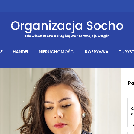
Organizacja Socho
Nie wiesz które usługi są warte twojej uwagi?
SE
HANDEL
NIERUCHOMOŚCI
ROZRYWKA
TURYS
Po
C
d