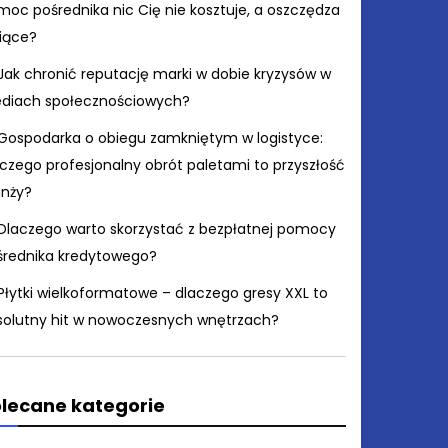
moc pośrednika nic Cię nie kosztuje, a oszczędza
siące?
Jak chronić reputację marki w dobie kryzysów w
diach społecznościowych?
Gospodarka o obiegu zamkniętym w logistyce:
czego profesjonalny obrót paletami to przyszłość
anży?
Dlaczego warto skorzystać z bezpłatnej pomocy
średnika kredytowego?
Płytki wielkoformatowe – dlaczego gresy XXL to
solutny hit w nowoczesnych wnętrzach?
lecane kategorie