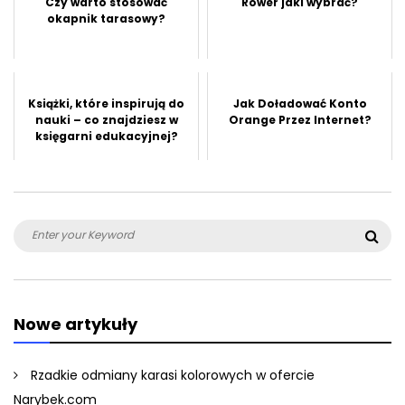
Czy warto stosować
Rower jaki wybrać?
okapnik tarasowy?
Książki, które inspirują do
Jak Doładować Konto
nauki – co znajdziesz w
Orange Przez Internet?
księgarni edukacyjnej?
Search
Sea
for:
Nowe artykuły
Rzadkie odmiany karasi kolorowych w ofercie
Narybek.com