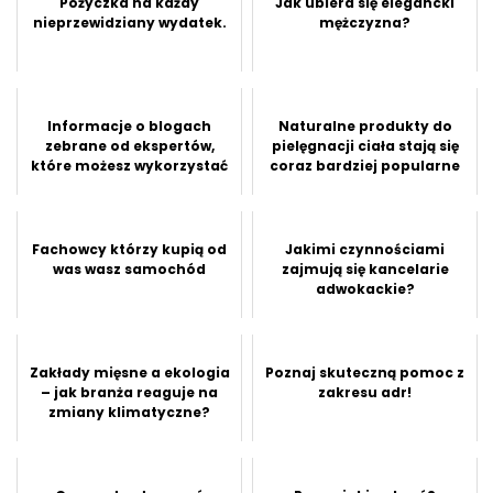
Pożyczka na każdy
Jak ubiera się elegancki
nieprzewidziany wydatek.
mężczyzna?
Informacje o blogach
Naturalne produkty do
zebrane od ekspertów,
pielęgnacji ciała stają się
które możesz wykorzystać
coraz bardziej popularne
Fachowcy którzy kupią od
Jakimi czynnościami
was wasz samochód
zajmują się kancelarie
adwokackie?
Zakłady mięsne a ekologia
Poznaj skuteczną pomoc z
– jak branża reaguje na
zakresu adr!
zmiany klimatyczne?