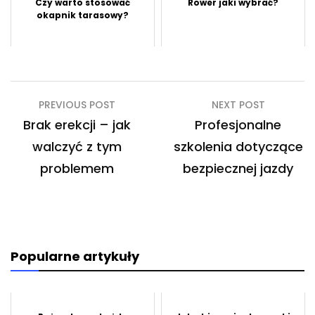
Czy warto stosować
Rower jaki wybrać?
okapnik tarasowy?
Nawigacja
PREVIOUS POST
NEXT POST
wpisu
Brak erekcji – jak
Profesjonalne
walczyć z tym
szkolenia dotyczące
problemem
bezpiecznej jazdy
Popularne artykuły