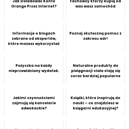
Jak Doładować Konto
Fachowcy którzy kupią od
Orange Przez Internet?
was wasz samochód
Informacje o blogach
Poznaj skuteczną pomoc z
zebrane od ekspertów,
zakresu adr!
które możesz wykorzystać
Pożyczka na każdy
Naturalne produkty do
nieprzewidziany wydatek.
pielęgnacji ciała stają się
coraz bardziej popularne
Jakimi czynnościami
Książki, które inspirują do
zajmują się kancelarie
nauki – co znajdziesz w
adwokackie?
księgarni edukacyjnej?