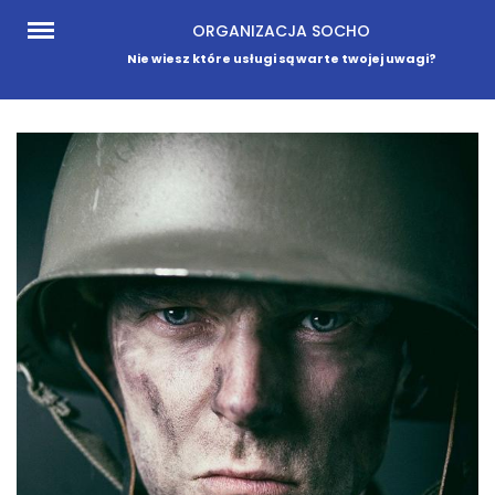
Skip
ORGANIZACJA SOCHO
to
Nie wiesz które usługi są warte twojej uwagi?
content