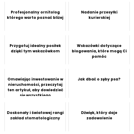
Profesjonalny ornitolog
Nadanie przesyłki
którego warto poznać bliżej
kurierskiej
Przygotuj idealny posiłek
Wskazówki dotyczące
dzięki tym wskazówkom
blogowania, które mogą Ci
pomóc
Omawiając inwestowanie w
Jak dbać o zęby psa?
nieruchomości, przeczytaj
ten artykuł, aby dowiedzieć
się wszystkiego
Doskonały i światowej rangi
Dźwięk, który daje
zakład stomatologiczny
zadowolenie