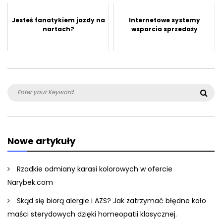
Jesteś fanatykiem jazdy na
Internetowe systemy
nartach?
wsparcia sprzedaży
Search
Sea
for:
Nowe artykuły
Rzadkie odmiany karasi kolorowych w ofercie
Narybek.com
Skąd się biorą alergie i AZS? Jak zatrzymać błędne koło
maści sterydowych dzięki homeopatii klasycznej.