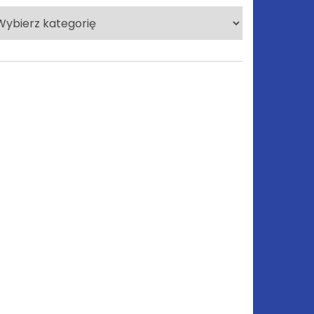
lecane
tegorie