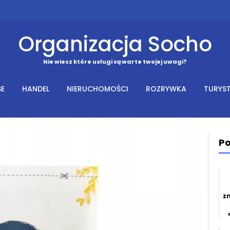
Organizacja Socho
Nie wiesz które usługi są warte twojej uwagi?
SE
HANDEL
NIERUCHOMOŚCI
ROZRYWKA
TURYS
Po
z