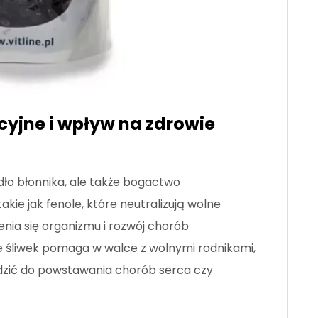
yjne i wpływ na zdrowie
ódło błonnika, ale także bogactwo
kie jak fenole, które neutralizują wolne
enia się organizmu i rozwój chorób
e śliwek pomaga w walce z wolnymi rodnikami,
dzić do powstawania chorób serca czy