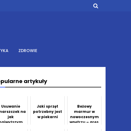
TYKA
ZDROWIE
pularne artykuły
Usuwanie
Jaki sprzęt
Beżowy
marszczek na
potrzebny jest
marmur w
jak
w piekarni
nowoczesnym
najwyższym
wnętrzu – gres,
poziomie
który