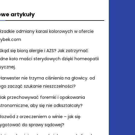
we artykuły
Rzadkie odmiany karasi kolorowych w ofercie
rybek.com
Skąd się biorą alergie i AZS? Jak zatrzymać
ędne koło maści sterydowych dzięki homeopatii
sycznej.
Harwester nie trzyma ciśnienia na głowicy. od
ego zacząć szukanie nieszczelności?
Jak przechowywać foremki i opakowania
stronomiczne, aby się nie odkształcały?
Rozwód z orzeczeniem o winie – jak się
zygotować do sprawy sądowej?