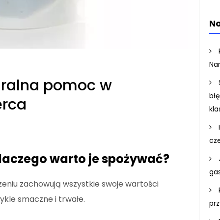
No
Na
turalna pomoc w
bł
erca
kla
cz
 dlaczego warto je spożywać?
ga
zeniu zachowują wszystkie swoje wartości
ykle smaczne i trwałe.
pr