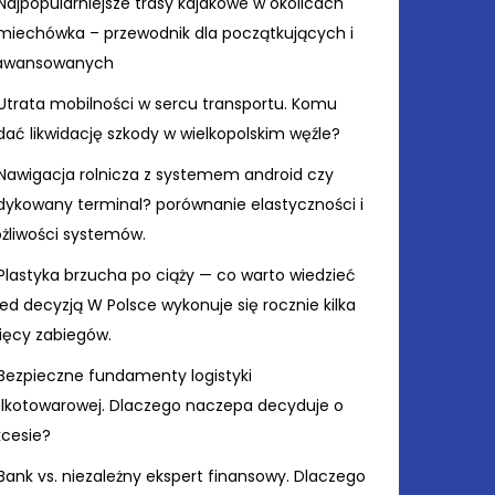
Najpopularniejsze trasy kajakowe w okolicach
miechówka – przewodnik dla początkujących i
awansowanych
Utrata mobilności w sercu transportu. Komu
ać likwidację szkody w wielkopolskim węźle?
Nawigacja rolnicza z systemem android czy
dykowany terminal? porównanie elastyczności i
żliwości systemów.
Plastyka brzucha po ciąży — co warto wiedzieć
ed decyzją W Polsce wykonuje się rocznie kilka
sięcy zabiegów.
Bezpieczne fundamenty logistyki
elkotowarowej. Dlaczego naczepa decyduje o
kcesie?
Bank vs. niezależny ekspert finansowy. Dlaczego