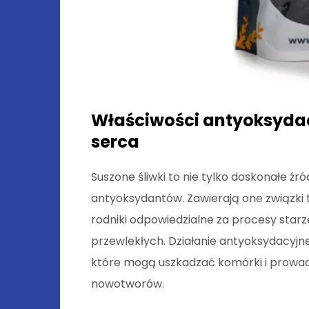
Właściwości antyoksydac
serca
Suszone śliwki to nie tylko doskonałe źr
antyoksydantów. Zawierają one związki ta
rodniki odpowiedzialne za procesy starz
przewlekłych. Działanie antyoksydacyjn
które mogą uszkadzać komórki i prowa
nowotworów.