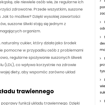
kąskę, ale niewiele osób wie, że regularne ich
po
zyści zdrowotne. Przede wszystkim, suszone
za
a. Jak to możliwe? Dzięki wysokiej zawartości
ów, suszone śliwki stają się jednym z
odd
magających organizm.
, naturalny cukier, który działa jako środek
de
mo
lnie pomocne w przypadku osób z problemami
tkowo, regularne spożywanie suszonych śliwek
lu (LDL), co wpływa korzystnie na zdrowie
prz
ty
swojej diety, aby wspomóc zarówno układ
wi
układu trawiennego
su
poprawy funkcji układu trawiennego. Dzięki