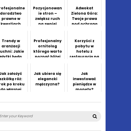
zachwyca
elegancją
rofesjonalne
Pozycjonowan
Adwokat
doradztwo
ie stron –
Zielona Góra:
prawne w
zwiększ ruch
Twoje prawa
kwestiach
na swojej
pod ochroną
odatkowych
stronie
kompetentne
dla
go prawnika
rzedsiębiorst
Trendy w
Profesjonalny
Korzyści z
w
aranżacji
ornitolog
pobytu w
uchni: Jakie
którego warto
hotelu z
płytki będą
poznać bliżej
restauracją na
królować w
miejscu
ym sezonie?
prowadzenie
Jak założyć
Jak ubiera się
Jak
do świata
szkółkę róż:
elegancki
inwestować
nowoczes...
rok po kroku
mężczyzna?
pieniądze w
do własnej
monety?
plantacji
kwiatów
arch
Search
: