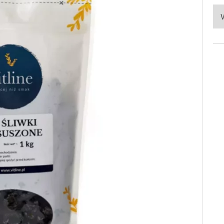
Po
ka