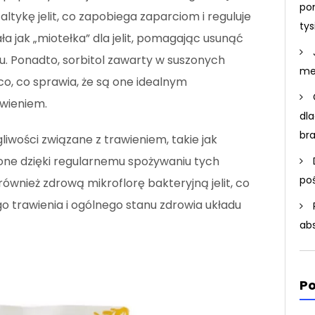
po
altykę jelit, co zapobiega zaparciom i reguluje
ty
ła jak „miotełka” dla jelit, pomagając usunąć
u. Ponadto, sorbitol zawarty w suszonych
me
co, co sprawia, że są one idealnym
wieniem.
dla
br
gliwości związane z trawieniem, takie jak
one dzięki regularnemu spożywaniu tych
po
wnież zdrową mikroflorę bakteryjną jelit, co
 trawienia i ogólnego stanu zdrowia układu
ab
Po