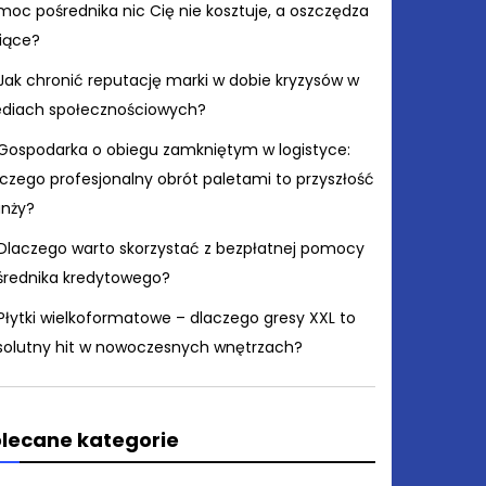
moc pośrednika nic Cię nie kosztuje, a oszczędza
siące?
Jak chronić reputację marki w dobie kryzysów w
diach społecznościowych?
Gospodarka o obiegu zamkniętym w logistyce:
czego profesjonalny obrót paletami to przyszłość
anży?
Dlaczego warto skorzystać z bezpłatnej pomocy
średnika kredytowego?
Płytki wielkoformatowe – dlaczego gresy XXL to
solutny hit w nowoczesnych wnętrzach?
lecane kategorie