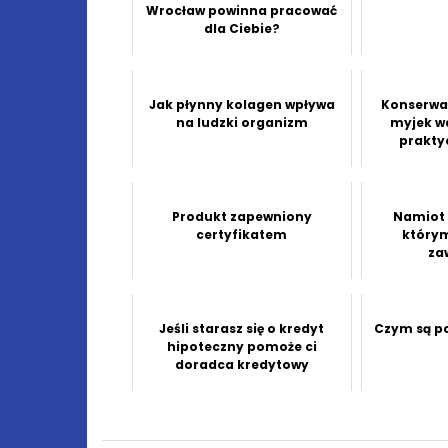
Wrocław powinna pracować
dla Ciebie?
Jak płynny kolagen wpływa
Konserwac
na ludzki organizm
myjek w
prakty
Produkt zapewniony
Namiot 
certyfikatem
którym
za
Jeśli starasz się o kredyt
Czym są p
hipoteczny pomoże ci
doradca kredytowy