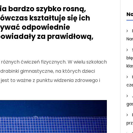
ia bardzo szybko rosną,
No
ówczas kształtuje się ich
nywać odpowiednie
powiadały za prawidłową,
Na
bł
różnych ćwiczeń fizycznych. W wielu szkołach
kla
rabinki gimnastyczne, na których dzieci
ą jest to ważne z punktu widzenia zdrowego i
cz
ga
pr