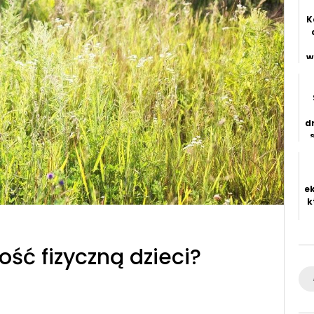
K
w
h
d
e
k
ść fizyczną dzieci?
Se
for