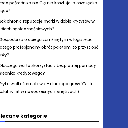
moc pośrednika nic Cię nie kosztuje, a oszczędza
siące?
Jak chronić reputację marki w dobie kryzysów w
diach społecznościowych?
Gospodarka o obiegu zamkniętym w logistyce:
czego profesjonalny obrót paletami to przyszłość
anży?
Dlaczego warto skorzystać z bezpłatnej pomocy
średnika kredytowego?
Płytki wielkoformatowe – dlaczego gresy XXL to
solutny hit w nowoczesnych wnętrzach?
lecane kategorie