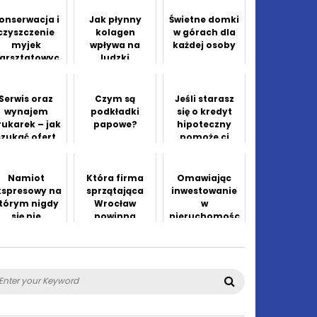
onserwacja i
Jak płynny
Świetne domki
czyszczenie
kolagen
w górach dla
myjek
wpływa na
każdej osoby
arsztatowyc
ludzki
 – praktyczny
organizm
poradnik
Serwis oraz
Czym są
Jeśli starasz
wynajem
podkładki
się o kredyt
rukarek – jak
papowe?
hipoteczny
szukać ofert
pomoże ci
godnych
doradca
uwagi?
kredytowy
Namiot
Która firma
Omawiając
kspresowy na
sprzątająca
inwestowanie
tórym nigdy
Wrocław
w
się nie
powinna
nieruchomośc
zawiedziecie
pracować dla
i, przeczytaj
Ciebie?
ten artykuł,
aby
dowiedzieć się
arch
Search
wszystkiego
: