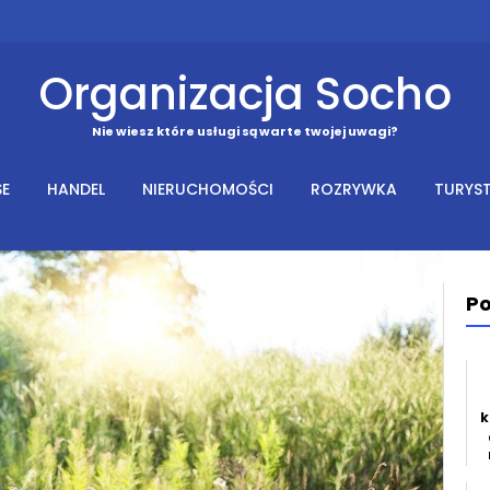
Organizacja Socho
Nie wiesz które usługi są warte twojej uwagi?
SE
HANDEL
NIERUCHOMOŚCI
ROZRYWKA
TURYS
Po
k