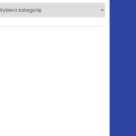
lecane
tegorie