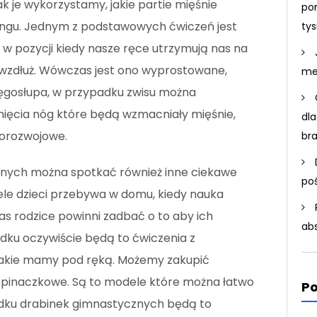
ak je wykorzystamy, jakie partie mięśnie
po
ingu. Jednym z podstawowych ćwiczeń jest
ty
 w pozycji kiedy nasze ręce utrzymują nas na
 wzdłuż. Wówczas jest ono wyprostowane,
me
ęgosłupa, w przypadku zwisu można
nięcia nóg które będą wzmacniały mięśnie,
dla
norozwojowe.
br
znych można spotkać również inne ciekawe
po
ele dzieci przebywa w domu, kiedy nauka
as rodzice powinni zadbać o to aby ich
ab
dku oczywiście będą to ćwiczenia z
akie mamy pod ręką. Możemy zakupić
 wspinaczkowe. Są to modele które można łatwo
Po
ku drabinek gimnastycznych będą to