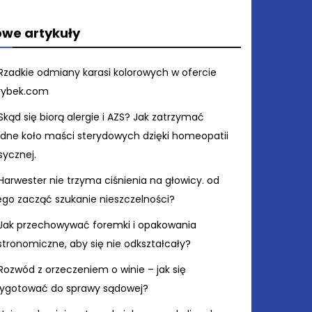
we artykuły
Rzadkie odmiany karasi kolorowych w ofercie
rybek.com
Skąd się biorą alergie i AZS? Jak zatrzymać
ędne koło maści sterydowych dzięki homeopatii
sycznej.
Harwester nie trzyma ciśnienia na głowicy. od
ego zacząć szukanie nieszczelności?
Jak przechowywać foremki i opakowania
stronomiczne, aby się nie odkształcały?
Rozwód z orzeczeniem o winie – jak się
zygotować do sprawy sądowej?