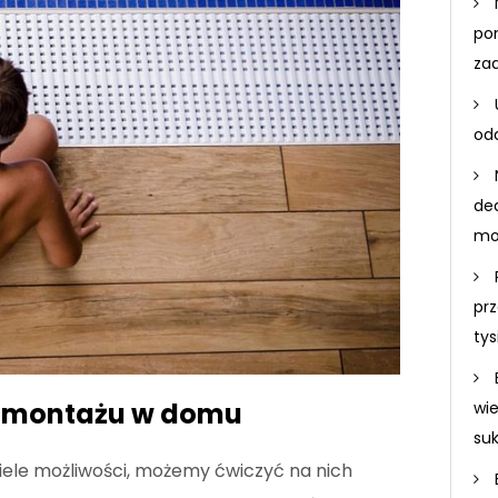
po
za
odd
de
mo
prz
ty
o montażu w domu
wi
su
ele możliwości, możemy ćwiczyć na nich