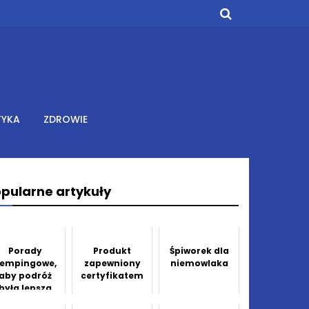
TYKA
ZDROWIE
pularne artykuły
Porady
Produkt
Śpiworek dla
empingowe,
zapewniony
niemowlaka
aby podróż
certyfikatem
była lepsza