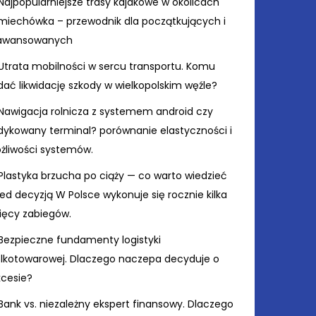
Najpopularniejsze trasy kajakowe w okolicach
miechówka – przewodnik dla początkujących i
awansowanych
Utrata mobilności w sercu transportu. Komu
ać likwidację szkody w wielkopolskim węźle?
Nawigacja rolnicza z systemem android czy
dykowany terminal? porównanie elastyczności i
żliwości systemów.
Plastyka brzucha po ciąży — co warto wiedzieć
ed decyzją W Polsce wykonuje się rocznie kilka
sięcy zabiegów.
Bezpieczne fundamenty logistyki
elkotowarowej. Dlaczego naczepa decyduje o
kcesie?
Bank vs. niezależny ekspert finansowy. Dlaczego