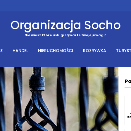
Organizacja Socho
Nie wiesz które usługi są warte twojej uwagi?
SE
HANDEL
NIERUCHOMOŚCI
ROZRYWKA
TURYS
Po
s