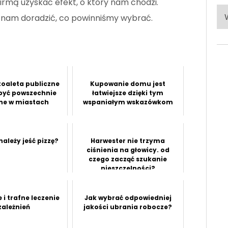
firmą uzyskać efekt, o który nam chodzi.
Po
by nam doradzić, co powinniśmy wybrać.
ka
toaleta publiczne
Kupowanie domu jest
być powszechnie
łatwiejsze dzięki tym
ne w miastach
wspaniałym wskazówkom
ależy jeść pizzę?
Harwester nie trzyma
ciśnienia na głowicy. od
czego zacząć szukanie
nieszczelności?
i trafne leczenie
Jak wybrać odpowiedniej
zależnień
jakości ubrania robocze?