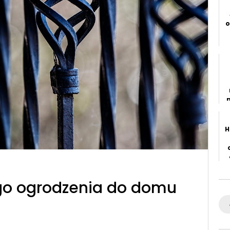
o
H
c
o ogrodzenia do domu
n
Se
for