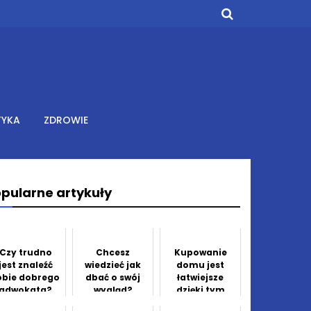
TYKA
ZDROWIE
pularne artykuły
Czy trudno
Chcesz
Kupowanie
jest znaleźć
wiedzieć jak
domu jest
obie dobrego
dbać o swój
łatwiejsze
adwokata?
wygląd?
dzięki tym
wspaniałym