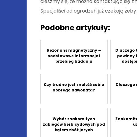
cieszmy się, że można kontaktując się z 
Specjaliści od ogrodzeń już czekają że
Podobne artykuły:
Rezonans magnetyczny –
Dlaczego 
podstawowe informacje i
powinny 
przebieg badania
dostęp
Czy trudno jest znaleźć sobie
Dlaczego n
dobrego adwokata?
Wybór znakomitych
Znakomite 
zabiegów herbicydowych pod
u
kątem zbóż jarych