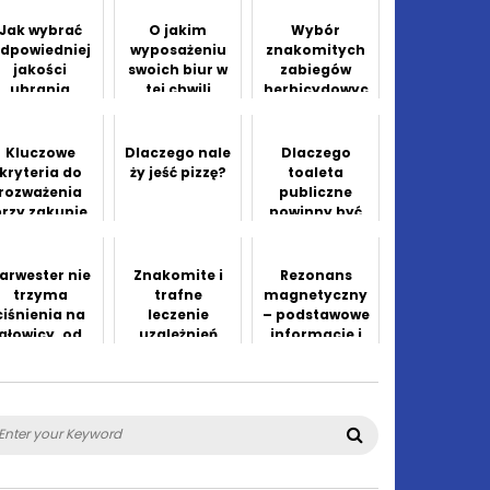
wskazówkom
Jak wybrać
O jakim
Wybór
dpowiedniej
wyposażeniu
znakomitych
jakości
swoich biur w
zabiegów
ubrania
tej chwili
herbicydowyc
robocze?
marzysz?
h pod kątem
zbóż jarych
Kluczowe
Dlaczego nale
Dlaczego
kryteria do
ży jeść pizzę?
toaleta
rozważenia
publiczne
przy zakupie
powinny być
używanych
powszechnie
ciężarówek
dostępne w
miastach
arwester nie
Znakomite i
Rezonans
trzyma
trafne
magnetyczny
ciśnienia na
leczenie
– podstawowe
głowicy. od
uzależnień
informacje i
zego zacząć
przebieg
szukanie
badania
ieszczelności
?
arch
Search
: