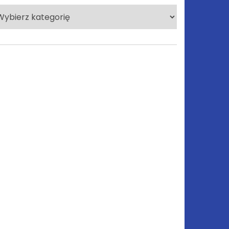
lecane
tegorie