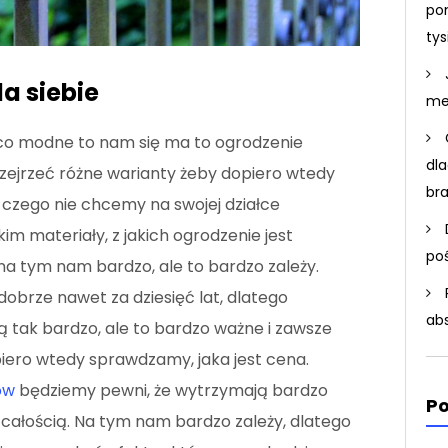
po
ty
a siebie
me
 co modne to nam się ma to ogrodzenie
dla
zejrzeć różne warianty żeby dopiero wtedy
br
a czego nie chcemy na swojej działce
 materiały, z jakich ogrodzenie jest
po
na tym nam bardzo, ale to bardzo zależy.
brze nawet za dziesięć lat, dlatego
ab
ą tak bardzo, ale to bardzo ważne i zawsze
piero wtedy sprawdzamy, jaka jest cena.
ów
będziemy pewni, że wytrzymają bardzo
Po
 całością. Na tym nam bardzo zależy, dlatego