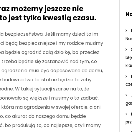
raz możemy jeszcze nie
No
o jest tylko kwestią czasu.
dla bezpieczeństwa. Jeśli mamy dzieci to im
Na
ci będą bezpieczniejsze i my rodzice musimy
a będzie ogrodzić całą działkę, bo przecież
bł
 trzeba będzie się zastanowić nad tym, co
kla
eć ogrodzenie musi być dopasowane do domu,
e budownictwo to istotne będzie to żeby
cz
dne. W takiej sytuacji szanse na to, że
ponowało są większe i musimy o to zadbać.
ga
 która ma ogrodzenia w swojej ofercie, a oni
o, co akurat do naszego domu będzie
pr
ć, bo produkują to, co najlepsze, czyli mamy