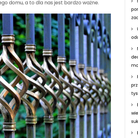
ego domu, a to dla nas jest bardzo ważne.
po
za
odd
de
mo
prz
ty
wi
su