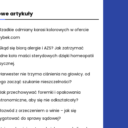
we artykuły
Rzadkie odmiany karasi kolorowych w ofercie
rybek.com
Skąd się biorą alergie i AZS? Jak zatrzymać
ędne koło maści sterydowych dzięki homeopatii
sycznej.
Harwester nie trzyma ciśnienia na głowicy. od
ego zacząć szukanie nieszczelności?
Jak przechowywać foremki i opakowania
stronomiczne, aby się nie odkształcały?
Rozwód z orzeczeniem o winie – jak się
zygotować do sprawy sądowej?