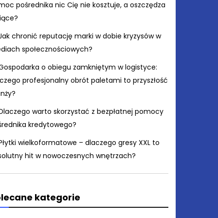
moc pośrednika nic Cię nie kosztuje, a oszczędza
siące?
Jak chronić reputację marki w dobie kryzysów w
diach społecznościowych?
Gospodarka o obiegu zamkniętym w logistyce:
czego profesjonalny obrót paletami to przyszłość
anży?
Dlaczego warto skorzystać z bezpłatnej pomocy
średnika kredytowego?
Płytki wielkoformatowe – dlaczego gresy XXL to
solutny hit w nowoczesnych wnętrzach?
lecane kategorie