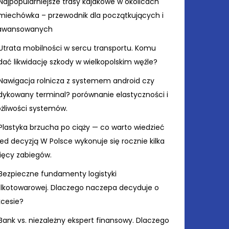
Najpopularniejsze trasy kajakowe w okolicach
miechówka – przewodnik dla początkujących i
awansowanych
Utrata mobilności w sercu transportu. Komu
ać likwidację szkody w wielkopolskim węźle?
Nawigacja rolnicza z systemem android czy
dykowany terminal? porównanie elastyczności i
żliwości systemów.
Plastyka brzucha po ciąży — co warto wiedzieć
ed decyzją W Polsce wykonuje się rocznie kilka
sięcy zabiegów.
Bezpieczne fundamenty logistyki
elkotowarowej. Dlaczego naczepa decyduje o
kcesie?
Bank vs. niezależny ekspert finansowy. Dlaczego