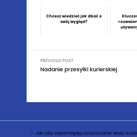
Chcesz wiedzieć jak dbać o
Kluczo
swój wygląd?
rozważen
używany
Nawigacja
PREVIOUS POST
wpisu
Nadanie przesyłki kurierskiej
Jak ryby wspomagają oczyszczanie wody w sta