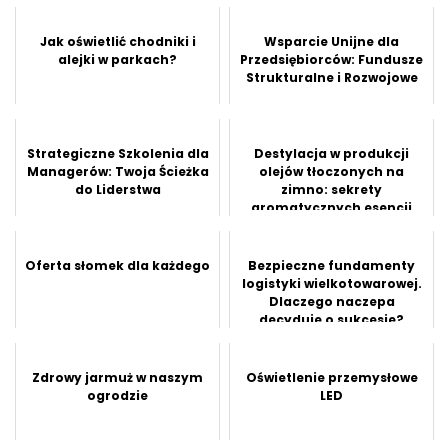
Jak oświetlić chodniki i
Wsparcie Unijne dla
alejki w parkach?
Przedsiębiorców: Fundusze
Strukturalne i Rozwojowe
Strategiczne Szkolenia dla
Destylacja w produkcji
Managerów: Twoja Ścieżka
olejów tłoczonych na
do Liderstwa
zimno: sekrety
aromatycznych esencji
natury
Oferta słomek dla każdego
Bezpieczne fundamenty
logistyki wielkotowarowej.
Dlaczego naczepa
decyduje o sukcesie?
Zdrowy jarmuż w naszym
Oświetlenie przemysłowe
ogrodzie
LED