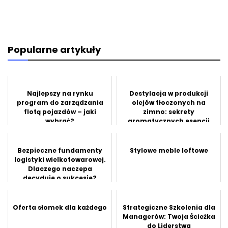
Popularne artykuły
Najlepszy na rynku
Destylacja w produkcji
program do zarządzania
olejów tłoczonych na
flotą pojazdów – jaki
zimno: sekrety
wybrać?
aromatycznych esencji
natury
Bezpieczne fundamenty
Stylowe meble loftowe
logistyki wielkotowarowej.
Dlaczego naczepa
decyduje o sukcesie?
Oferta słomek dla każdego
Strategiczne Szkolenia dla
Managerów: Twoja Ścieżka
do Liderstwa