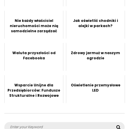
Nie każdy właściciel
Jak oświetlić chodniki i
nieruchomości może nią
alejki w parkach?
samodzielne zarządzać
Waluta przyszłości od
Zdrowy jarmuż w naszym
Facebooka
ogrodzie
Wsparcie Unijne dla
Oświetlenie przemysłowe
Przedsiębiorców: Fundusze
LED
Strukturalne i Rozwojowe
Search
Sea