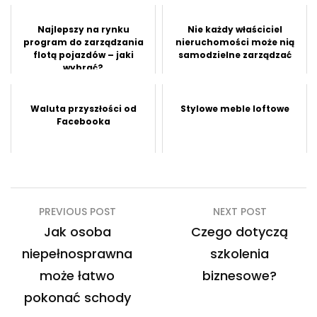
Najlepszy na rynku
Nie każdy właściciel
program do zarządzania
nieruchomości może nią
flotą pojazdów – jaki
samodzielne zarządzać
wybrać?
Waluta przyszłości od
Stylowe meble loftowe
Facebooka
Nawigacja
PREVIOUS POST
NEXT POST
wpisu
Jak osoba
Czego dotyczą
niepełnosprawna
szkolenia
może łatwo
biznesowe?
pokonać schody