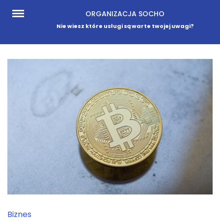
Skip
ORGANIZACJA SOCHO
to
Nie wiesz które usługi są warte twojej uwagi?
content
Biznes