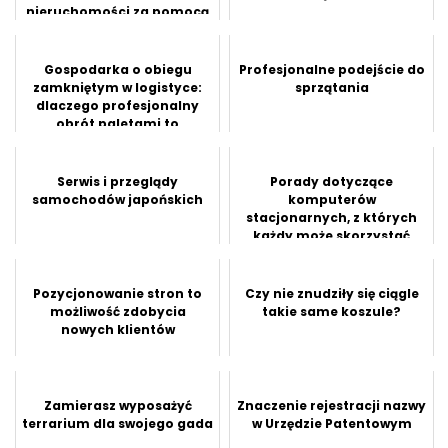
nieruchomości za pomocą
tego artykułu
Gospodarka o obiegu
Profesjonalne podejście do
zamkniętym w logistyce:
sprzątania
dlaczego profesjonalny
obrót paletami to
przyszłość bran...
Serwis i przeglądy
Porady dotyczące
samochodów japońskich
komputerów
stacjonarnych, z których
każdy może skorzystać
dzisiaj
Pozycjonowanie stron to
Czy nie znudziły się ciągle
możliwość zdobycia
takie same koszule?
nowych klientów
Zamierasz wyposażyć
Znaczenie rejestracji nazwy
terrarium dla swojego gada
w Urzędzie Patentowym