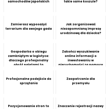
samochodów japońskich
takie same koszule?
Zamierasz wyposażyć
Jak zorganizować
terrarium dla swojego gada
niezapomnianą imprezę
urodzinową dla dziecka?
Gospodarka o obiegu
Zakończ wyszukiwanie
zamkniętym w logistyce:
online informacji o
dlaczego profesjonalny
inwestowaniu w
obrót paletami to
nieruchomości za pomocą
przyszłość bran...
tego artykułu
Profesjonalne podejście do
Zaopatrzenie dla
sprzątania
przemysłu
Pozycjonowanie stron to
Znaczenie rejestracji nazwy