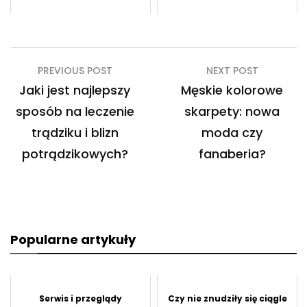
Nawigacja
PREVIOUS POST
NEXT POST
wpisu
Jaki jest najlepszy
Męskie kolorowe
sposób na leczenie
skarpety: nowa
trądziku i blizn
moda czy
potrądzikowych?
fanaberia?
Popularne artykuły
Serwis i przeglądy
Czy nie znudziły się ciągle