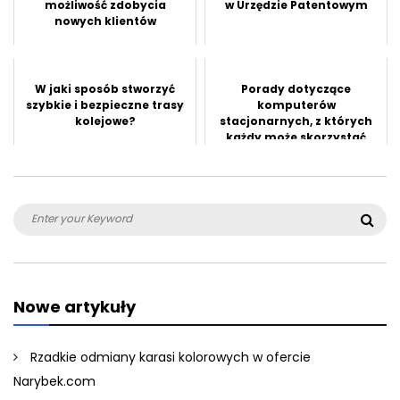
możliwość zdobycia
w Urzędzie Patentowym
nowych klientów
W jaki sposób stworzyć
Porady dotyczące
szybkie i bezpieczne trasy
komputerów
kolejowe?
stacjonarnych, z których
każdy może skorzystać
dzisiaj
Search
Sea
for:
Nowe artykuły
Rzadkie odmiany karasi kolorowych w ofercie
Narybek.com