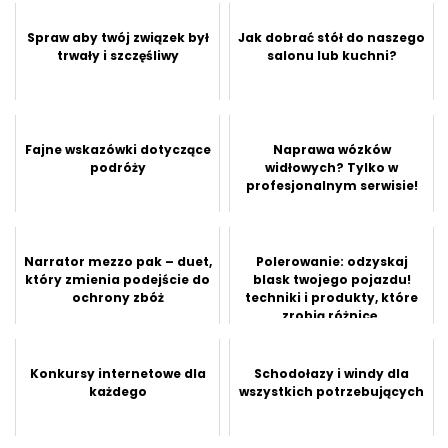
Spraw aby twój związek był
Jak dobrać stół do naszego
trwały i szczęśliwy
salonu lub kuchni?
Fajne wskazówki dotyczące
Naprawa wózków
podróży
widłowych? Tylko w
profesjonalnym serwisie!
Narrator mezzo pak – duet,
Polerowanie: odzyskaj
który zmienia podejście do
blask twojego pojazdu!
ochrony zbóż
techniki i produkty, które
zrobią różnicę.
Konkursy internetowe dla
Schodołazy i windy dla
każdego
wszystkich potrzebujących