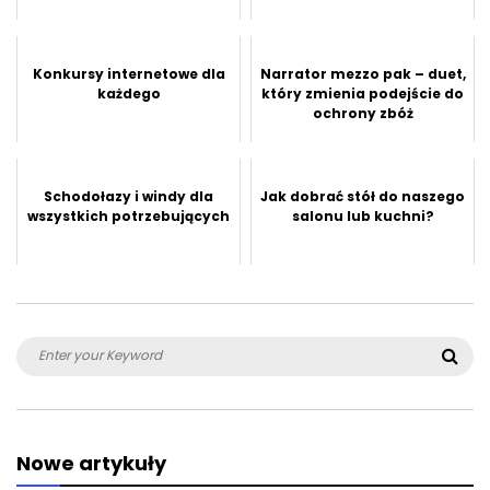
Konkursy internetowe dla
Narrator mezzo pak – duet,
każdego
który zmienia podejście do
ochrony zbóż
Schodołazy i windy dla
Jak dobrać stół do naszego
wszystkich potrzebujących
salonu lub kuchni?
Search
Sea
for:
Nowe artykuły