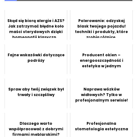
Skąd się biorą alergie i AZS?
Polerowanie: odzyskaj
Jak zatrzymać błędne koło
blask twojego pojazdu!
maści sterydowych dzięki
techniki i produkty, które
homeopatii klasyczn...
zrobią różnicę.
Fajne wskazówki dotyczące
Producent okien –
podróży
energooszczędność i
estetyka w jednym
Spraw aby twój związek był
Naprawa wózków
trwały i szczęśliwy
widłowych? Tylko w
profesjonalnym serwisie!
Dlaczego warto
Profesjonalna
współpracować z dobrymi
stomatologia estetyczna
firmami meblarskimi?