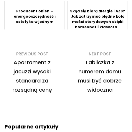
Producent okien –
Skąd się biorą alergie i AZS?
energooszczędność i
Jak zatrzymać błędne koło
estetyka w jednym
maści sterydowych dzięki
homeopatii klasyczn...
Nawigacja
PREVIOUS POST
NEXT POST
wpisu
Apartament z
Tabliczka z
jacuzzi wysoki
numerem domu
standard za
musi być dobrze
rozsądną cenę
widoczna
Popularne artykuły