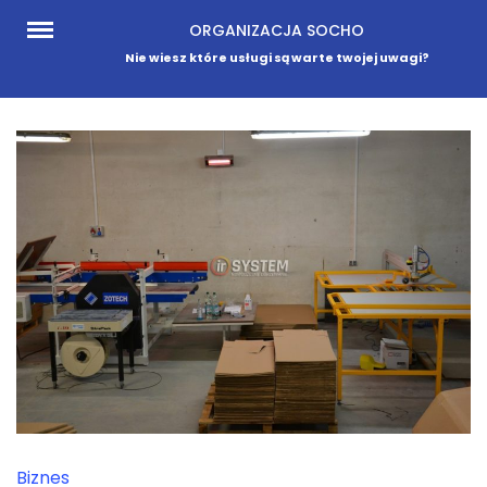
Skip
ORGANIZACJA SOCHO
to
Nie wiesz które usługi są warte twojej uwagi?
content
Biznes