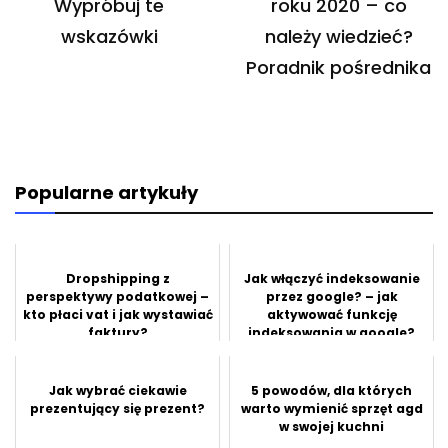
Wypróbuj te
roku 2020 – co
wskazówki
należy wiedzieć?
Poradnik pośrednika
Popularne artykuły
Dropshipping z
Jak włączyć indeksowanie
perspektywy podatkowej –
przez google? – jak
kto płaci vat i jak wystawiać
aktywować funkcję
faktury?
indeksowania w google?
Jak wybrać ciekawie
5 powodów, dla których
prezentujący się prezent?
warto wymienić sprzęt agd
w swojej kuchni