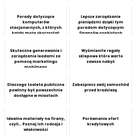
Porady dotyczące
Lepsze zarządzanie
komputerów
pieniędzmi dzięki tym
stacjonarnych, z których
poradom dotyczącym
każdy może skorzystać
finansów osobistych
dzisiaj
Skuteczne generowanie i
Wyśmienite regały
zarządzanie leadami za
sklepowe które warto
pomocą marketingu
zawsze nabyć
mobilnego
Dlaczego toaleta publiczne
Zabezpiecz swój samochód
powinny być powszechnie
przed kradzieżą
dostępne w miastach
Idealne materiały na firany,
Porównanie ofert
czyli… Poznaj ich rodzaje i
kredytowych
właściwości