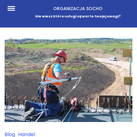
Skip
ORGANIZACJA SOCHO
to
Nie wiesz które usługi są warte twojej uwagi?
content
Blog
Handel