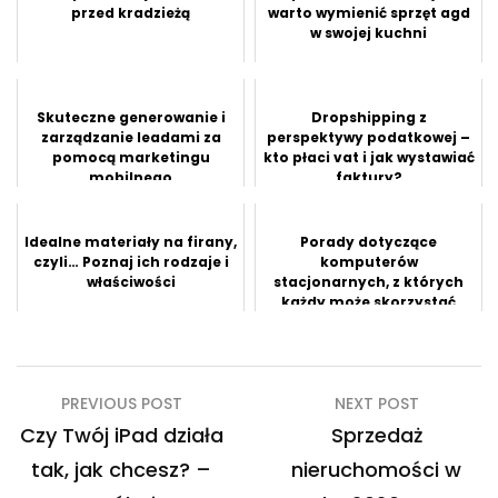
przed kradzieżą
warto wymienić sprzęt agd
w swojej kuchni
Skuteczne generowanie i
Dropshipping z
zarządzanie leadami za
perspektywy podatkowej –
pomocą marketingu
kto płaci vat i jak wystawiać
mobilnego
faktury?
Idealne materiały na firany,
Porady dotyczące
czyli… Poznaj ich rodzaje i
komputerów
właściwości
stacjonarnych, z których
każdy może skorzystać
dzisiaj
Nawigacja
PREVIOUS POST
NEXT POST
wpisu
Czy Twój iPad działa
Sprzedaż
tak, jak chcesz? –
nieruchomości w