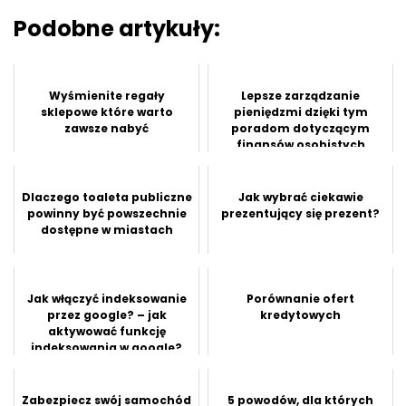
Podobne artykuły:
Wyśmienite regały
Lepsze zarządzanie
sklepowe które warto
pieniędzmi dzięki tym
zawsze nabyć
poradom dotyczącym
finansów osobistych
Dlaczego toaleta publiczne
Jak wybrać ciekawie
powinny być powszechnie
prezentujący się prezent?
dostępne w miastach
Jak włączyć indeksowanie
Porównanie ofert
przez google? – jak
kredytowych
aktywować funkcję
indeksowania w google?
Zabezpiecz swój samochód
5 powodów, dla których