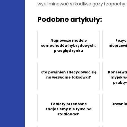
wyeliminować szkodliwe gazy i zapachy.
Podobne artykuły:
Najnowsze modele
Pożyc
samochodów hybrydowych:
nieprzew
przegląd rynku
Kto powinien zdecydować się
Konserwac
na wezwanie taksówki?
myjek w
prakty
Toalety przenośne
Drewnia
znajdziemy nie tylko na
stadionach