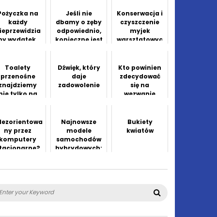
Pożyczka na
Jeśli nie
Konserwacja i
każdy
dbamy o zęby
czyszczenie
ieprzewidzia
odpowiednio,
myjek
ny wydatek.
konieczne jest
warsztatowyc
leczenie
h – praktyczny
kanałowe
poradnik
Toalety
Dźwięk, który
Kto powinien
przenośne
daje
zdecydować
znajdziemy
zadowolenie
się na
nie tylko na
wezwanie
stadionach
taksówki?
dezorientowa
Najnowsze
Bukiety
ny przez
modele
kwiatów
komputery
samochodów
tacjonarne?
hybrydowych:
e wskazówki
przegląd
ogą pomóc!
rynku
arch
Search
: