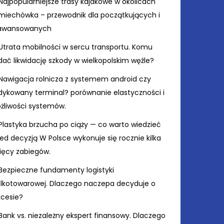
Najpopularniejsze trasy kajakowe w okolicach
miechówka – przewodnik dla początkujących i
awansowanych
Utrata mobilności w sercu transportu. Komu
ać likwidację szkody w wielkopolskim węźle?
Nawigacja rolnicza z systemem android czy
dykowany terminal? porównanie elastyczności i
żliwości systemów.
Plastyka brzucha po ciąży — co warto wiedzieć
ed decyzją W Polsce wykonuje się rocznie kilka
sięcy zabiegów.
Bezpieczne fundamenty logistyki
elkotowarowej. Dlaczego naczepa decyduje o
kcesie?
Bank vs. niezależny ekspert finansowy. Dlaczego