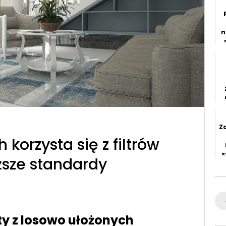
n
Z
korzysta się z filtrów
s
ższe standardy
T
m
Se
for
aty z losowo ułożonych