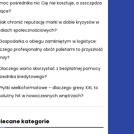
moc pośrednika nic Cię nie kosztuje, a oszczędza
siące?
Jak chronić reputację marki w dobie kryzysów w
diach społecznościowych?
Gospodarka o obiegu zamkniętym w logistyce:
czego profesjonalny obrót paletami to przyszłość
anży?
Dlaczego warto skorzystać z bezpłatnej pomocy
średnika kredytowego?
Płytki wielkoformatowe – dlaczego gresy XXL to
solutny hit w nowoczesnych wnętrzach?
lecane kategorie