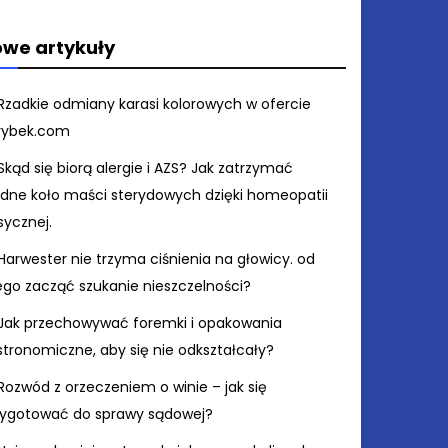
we artykuły
Rzadkie odmiany karasi kolorowych w ofercie
rybek.com
Skąd się biorą alergie i AZS? Jak zatrzymać
ędne koło maści sterydowych dzięki homeopatii
sycznej.
Harwester nie trzyma ciśnienia na głowicy. od
ego zacząć szukanie nieszczelności?
Jak przechowywać foremki i opakowania
stronomiczne, aby się nie odkształcały?
Rozwód z orzeczeniem o winie – jak się
zygotować do sprawy sądowej?