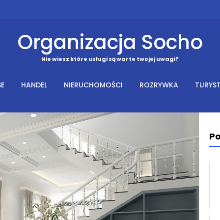
Organizacja Socho
Nie wiesz które usługi są warte twojej uwagi?
SE
HANDEL
NIERUCHOMOŚCI
ROZRYWKA
TURYS
Po