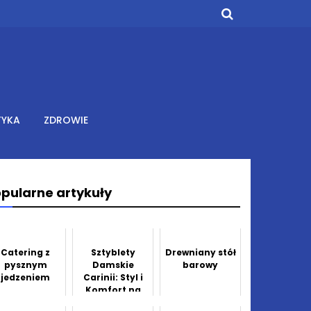
TYKA
ZDROWIE
pularne artykuły
Catering z
Sztyblety
Drewniany stół
pysznym
Damskie
barowy
jedzeniem
Carinii: Styl i
Komfort na
Każdą Okazję