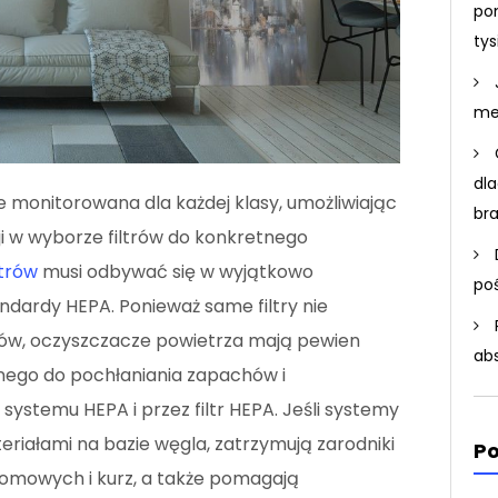
po
ty
me
dla
e monitorowana dla każdej klasy, umożliwiając
br
i w wyborze filtrów do konkretnego
ltrów
musi odbywać się w wyjątkowo
po
ndardy HEPA. Ponieważ same filtry nie
ów, oczyszczacze powietrza mają pewien
ab
nego do pochłaniania zapachów i
systemu HEPA i przez filtr HEPA. Jeśli systemy
ateriałami na bazie węgla, zatrzymują zarodniki
Po
t domowych i kurz, a także pomagają