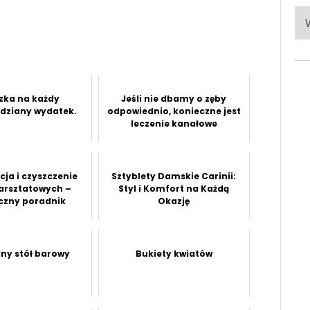
Po
ka
zka na każdy
Jeśli nie dbamy o zęby
idziany wydatek.
odpowiednio, konieczne jest
leczenie kanałowe
ja i czyszczenie
Sztyblety Damskie Carinii:
arsztatowych –
Styl i Komfort na Każdą
czny poradnik
Okazję
ny stół barowy
Bukiety kwiatów