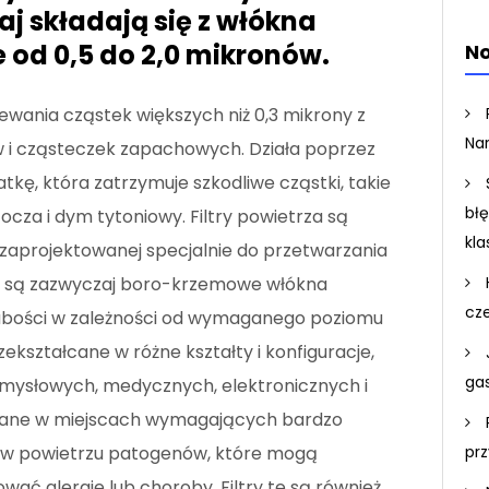
j składają się z włókna
 od 0,5 do 2,0 mikronów.
No
ewania cząstek większych niż 0,3 mikrony z
Na
zów i cząsteczek zapachowych. Działa poprzez
tkę, która zatrzymuje szkodliwe cząstki, takie
bł
tocza i dym tytoniowy. Filtry powietrza są
kla
zaprojektowanej specjalnie do przetwarzania
ne są zazwyczaj boro-krzemowe włókna
cz
 grubości w zależności od wymaganego poziomu
ekształcane w różne kształty i konfiguracje,
ga
mysłowych, medycznych, elektronicznych i
sowane w miejscach wymagających bardzo
pr
ę w powietrzu patogenów, które mogą
ć alergie lub choroby. Filtry te są również