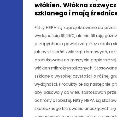
włókien. Włókna zazwycza
szklanego i mają średnice
Filtry HEPA są zaprojektowane do przesi
wydajnością 99,95%, ale nie filtrują ga
przepychanie powietrza przez cienką sia
jak pyłki, sierść zwierząt domowych, roz
produkowane na maszynie papierniczej 
włókien mikrokrystalicznych. Stosowa
szklane o wysokiej czystości, o różnej
wydajności. Produkty te są następnie prz
aby pasowały do wielu zastosowań prze
ochrony osobistej. Filtry HEPA są sto
skutecznego filtrowania unoszących si
powodować zaostrzenie astmy i powodowa