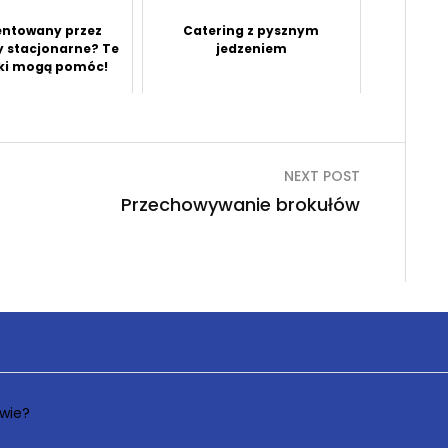
entowany przez
Catering z pysznym
 stacjonarne? Te
jedzeniem
ki mogą pomóc!
NEXT POST
Przechowywanie brokułów
wie?