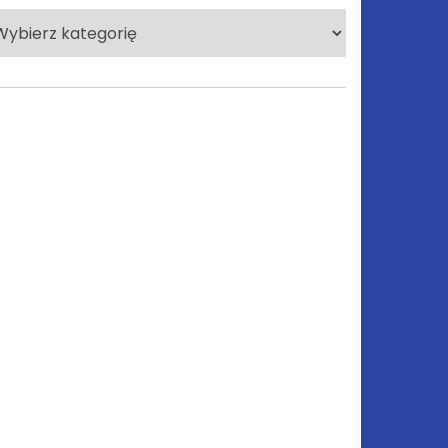
lecane
tegorie