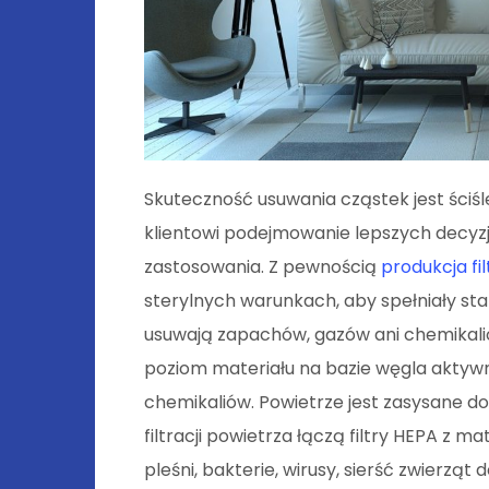
Skuteczność usuwania cząstek jest ściśl
klientowi podejmowanie lepszych decyzj
zastosowania. Z pewnością
produkcja fi
sterylnych warunkach, aby spełniały sta
usuwają zapachów, gazów ani chemikali
poziom materiału na bazie węgla aktyw
chemikaliów. Powietrze jest zasysane do 
filtracji powietrza łączą filtry HEPA z m
pleśni, bakterie, wirusy, sierść zwierzą