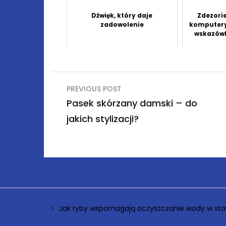
Dźwięk, który daje
Zdezori
zadowolenie
komputery
wskazów
Nawigacja
PREVIOUS POST
wpisu
Pasek skórzany damski – do
jakich stylizacji?
Jak ryby wspomagają oczyszczanie wody w sta