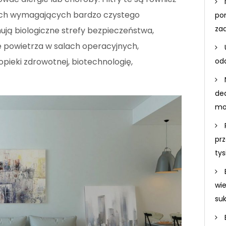
ych wymagających bardzo czystego
po
za
ują biologiczne strefy bezpieczeństwa,
 powietrza w salach operacyjnych,
odd
pieki zdrowotnej, biotechnologię,
de
mo
prz
ty
wi
su