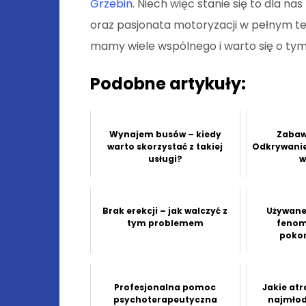
Grzebin
. Niech więc stanie się to dla n
oraz pasjonata motoryzacji w pełnym t
mamy wiele wspólnego i warto się o ty
Podobne artykuły:
Wynajem busów – kiedy
Zabaw
warto skorzystać z takiej
Odkrywanie
usługi?
w
Brak erekcji – jak walczyć z
Używane,
tym problemem
fenom
poko
Profesjonalna pomoc
Jakie atr
psychoterapeutyczna
najmłod