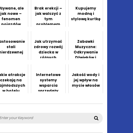
podróży
Używane, ale
Brak erekcji –
Kupujemy
jak nowe –
jak walczyć z
modną i
fenomen
tym
stylową kurtkę
pojazdów
problemem
okontraktow
ych
astosowanie
Jak utrzymać
Zabawki
stali
zdrowy rozwój
Muzyczne:
nierdzewnej
dziecka w
Odkrywanie
różnych
Dźwięków i
etapach życia
Rytmu w
Muzyce
akie atrakcje
Internetowe
Jakość wody i
czekają na
systemy
jej wpływ na
ajmłodszych
wsparcia
mycie włosów
w hotelu
sprzedaży
columbus?
arch
Search
: