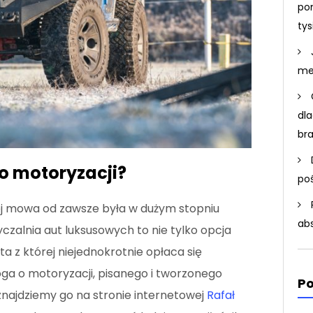
po
ty
me
dla
br
 o motoryzacji?
po
j mowa od zawsze była w dużym stopniu
ab
zalnia aut luksusowych to nie tylko opcja
ta z której niejednokrotnie opłaca się
oga o motoryzacji, pisanego i tworzonego
Po
znajdziemy go na stronie internetowej
Rafał