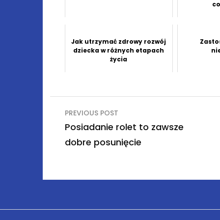
c
Jak utrzymać zdrowy rozwój
Zasto
dziecka w różnych etapach
ni
życia
Nawigacja
PREVIOUS POST
wpisu
Posiadanie rolet to zawsze
dobre posunięcie