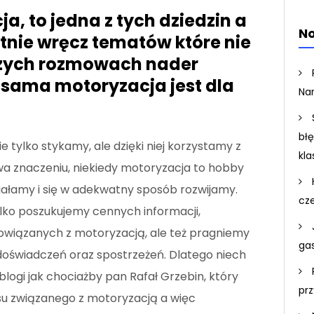
, to jedna z tych dziedzin a
No
tnie wręcz tematów które nie
aszych rozmowach nader
 sama motoryzacja jest dla
Na
bł
ie tylko stykamy, ale dzięki niej korzystamy z
kla
a znaczeniu, niekiedy motoryzacja to hobby
iałamy i się w adekwatny sposób rozwijamy.
cz
ylko poszukujemy cennych informacji,
owiązanych z motoryzacją, ale też pragniemy
ga
doświadczeń oraz spostrzeżeń. Dlatego niech
e blogi jak chociażby pan Rafał Grzebin, który
pr
esu związanego z motoryzacją a więc