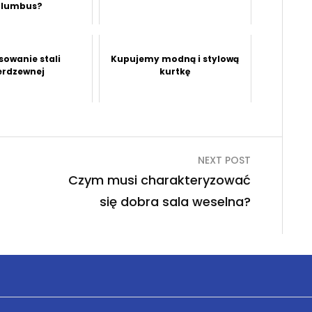
olumbus?
sowanie stali
Kupujemy modną i stylową
erdzewnej
kurtkę
NEXT POST
Czym musi charakteryzować
się dobra sala weselna?