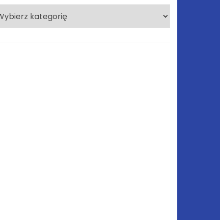
lecane
tegorie