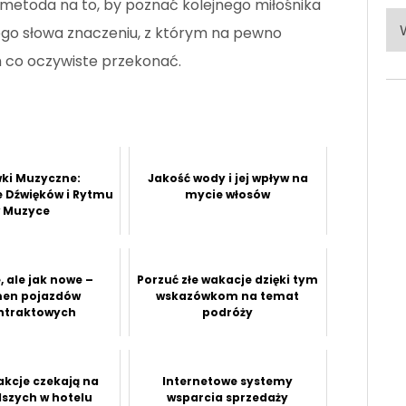
as metoda na to, by poznać kolejnego miłośnika
Po
ego słowa znaczeniu, z którym na pewno
ka
m co oczywiste przekonać.
ki Muzyczne:
Jakość wody i jej wpływ na
 Dźwięków i Rytmu
mycie włosów
 Muzyce
 ale jak nowe –
Porzuć złe wakacje dzięki tym
en pojazdów
wskazówkom na temat
ntraktowych
podróży
akcje czekają na
Internetowe systemy
szych w hotelu
wsparcia sprzedaży