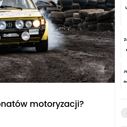
p
Z
J
n
jonatów motoryzacji?
Se
for