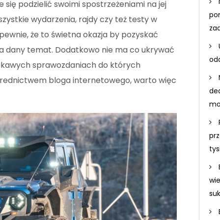
 się podzielić swoimi spostrzeżeniami na jej
po
zystkie wydarzenia, rajdy czy też testy w
za
pewnie, że to świetna okazja by pozyskać
 na dany temat. Dodatkowo nie ma co ukrywać
odd
iekawych sprawozdaniach do których
ośrednictwem bloga internetowego, warto więc
de
mo
prz
ty
wi
su