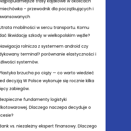
Najpopularniejsze trasy kajakowe w okolicach
miechówka – przewodnik dla początkujących i
awansowanych
Utrata mobilności w sercu transportu. Komu
ać likwidację szkody w wielkopolskim węźle?
Nawigacja rolnicza z systemem android czy
dykowany terminal? porównanie elastyczności i
żliwości systemów.
Plastyka brzucha po ciąży — co warto wiedzieć
ed decyzją W Polsce wykonuje się rocznie kilka
sięcy zabiegów.
Bezpieczne fundamenty logistyki
elkotowarowej. Dlaczego naczepa decyduje o
kcesie?
Bank vs. niezależny ekspert finansowy. Dlaczego