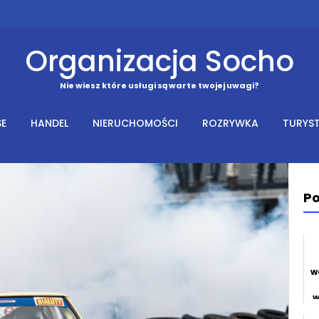
Organizacja Socho
Nie wiesz które usługi są warte twojej uwagi?
SE
HANDEL
NIERUCHOMOŚCI
ROZRYWKA
TURYS
Po
w