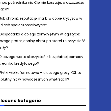
moc pośrednika nic Cię nie kosztuje, a oszczędza
siące?
Jak chronić reputację marki w dobie kryzysów w
diach społecznościowych?
Gospodarka o obiegu zamkniętym w logistyce:
czego profesjonalny obrót paletami to przyszłość
anży?
Dlaczego warto skorzystać z bezpłatnej pomocy
średnika kredytowego?
Płytki wielkoformatowe – dlaczego gresy XXL to
solutny hit w nowoczesnych wnętrzach?
lecane kategorie