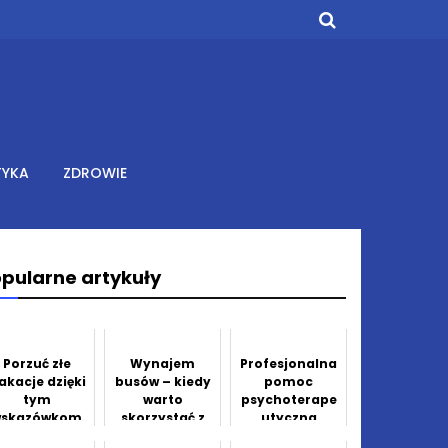
TYKA
ZDROWIE
pularne artykuły
Porzuć złe
Wynajem
Profesjonalna
akacje dzięki
busów – kiedy
pomoc
tym
warto
psychoterape
wskazówkom
skorzystać z
utyczna
na temat
takiej usługi?