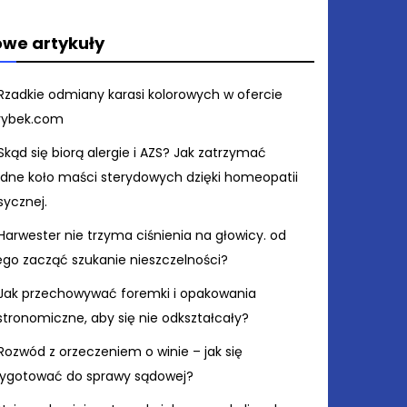
we artykuły
Rzadkie odmiany karasi kolorowych w ofercie
rybek.com
Skąd się biorą alergie i AZS? Jak zatrzymać
ędne koło maści sterydowych dzięki homeopatii
sycznej.
Harwester nie trzyma ciśnienia na głowicy. od
ego zacząć szukanie nieszczelności?
Jak przechowywać foremki i opakowania
stronomiczne, aby się nie odkształcały?
Rozwód z orzeczeniem o winie – jak się
zygotować do sprawy sądowej?