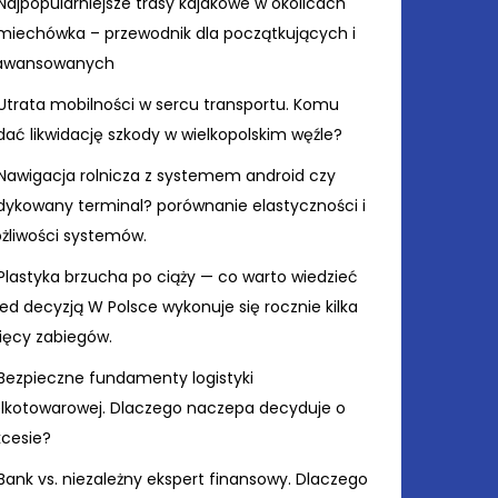
Najpopularniejsze trasy kajakowe w okolicach
miechówka – przewodnik dla początkujących i
awansowanych
Utrata mobilności w sercu transportu. Komu
ać likwidację szkody w wielkopolskim węźle?
Nawigacja rolnicza z systemem android czy
dykowany terminal? porównanie elastyczności i
żliwości systemów.
Plastyka brzucha po ciąży — co warto wiedzieć
ed decyzją W Polsce wykonuje się rocznie kilka
sięcy zabiegów.
Bezpieczne fundamenty logistyki
elkotowarowej. Dlaczego naczepa decyduje o
kcesie?
Bank vs. niezależny ekspert finansowy. Dlaczego