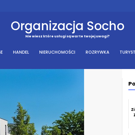
Organizacja Socho
Nie wiesz które usługi są warte twojej uwagi?
SE
HANDEL
NIERUCHOMOŚCI
ROZRYWKA
TURYS
Po
Z