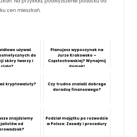
zkań. Na przykład, podwyższenie podatku od
ku cen mieszkań.
widłowo używać
Planujesz wypoczynek na
kosmetycznych do
Jurze Krakowsko –
ji skóry twarzy i
Częstochowskiej? Wynajmij
ciała?
domek!
ać kryptowaluty?
Czy trudno znaleźć dobrego
doradcę finansowego?
wsze znajdziemy
Podział majątku po rozwodzie
jalistów od
w Polsce: Zasady i procedury
prowadzek?