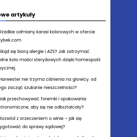
we artykuły
Rzadkie odmiany karasi kolorowych w ofercie
rybek.com
Skąd się biorą alergie i AZS? Jak zatrzymać
ędne koło maści sterydowych dzięki homeopatii
sycznej.
Harwester nie trzyma ciśnienia na głowicy. od
ego zacząć szukanie nieszczelności?
Jak przechowywać foremki i opakowania
stronomiczne, aby się nie odkształcały?
Rozwód z orzeczeniem o winie – jak się
zygotować do sprawy sądowej?