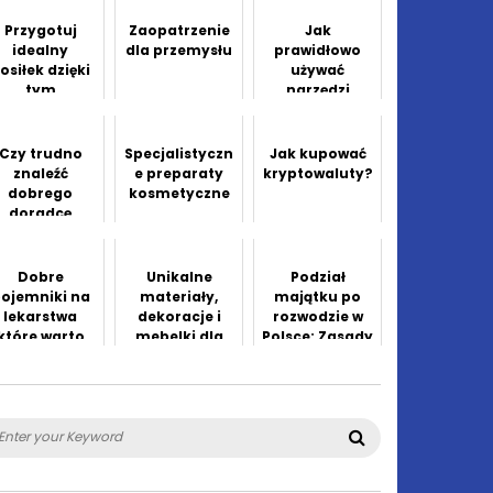
ej? Wynajmij
k?
domek!
Przygotuj
Zaopatrzenie
Jak
idealny
dla przemysłu
prawidłowo
osiłek dzięki
używać
tym
narzędzi
wskazówkom
kosmetycznyc
h do
pielęgnacji
Czy trudno
Specjalistyczn
Jak kupować
skóry twarzy i
znaleźć
e preparaty
kryptowaluty?
ciała?
dobrego
kosmetyczne
doradcę
inansowego?
Dobre
Unikalne
Podział
ojemniki na
materiały,
majątku po
lekarstwa
dekoracje i
rozwodzie w
które warto
mebelki dla
Polsce: Zasady
mieć
dzieci
i procedury
arch
Search
: