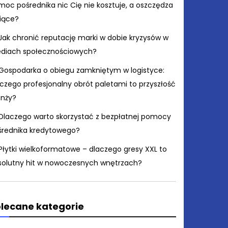
moc pośrednika nic Cię nie kosztuje, a oszczędza
siące?
Jak chronić reputację marki w dobie kryzysów w
diach społecznościowych?
Gospodarka o obiegu zamkniętym w logistyce:
czego profesjonalny obrót paletami to przyszłość
anży?
Dlaczego warto skorzystać z bezpłatnej pomocy
średnika kredytowego?
Płytki wielkoformatowe – dlaczego gresy XXL to
solutny hit w nowoczesnych wnętrzach?
lecane kategorie