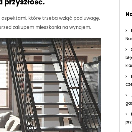
a przyszłość.
No
a aspektami, które trzeba wziąć pod uwagę.
ć przed zakupem mieszkania na wynajem.
Na
bł
kla
cz
ga
pr