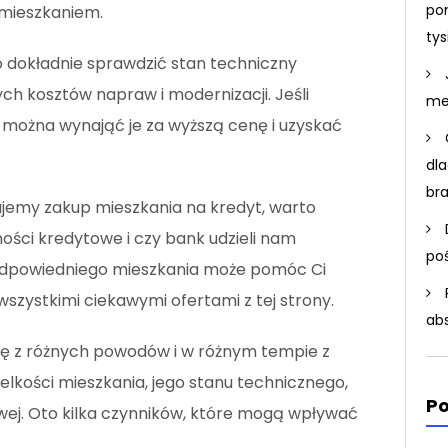
po
 mieszkaniem.
ty
 dokładnie sprawdzić stan techniczny
ch kosztów napraw i modernizacji. Jeśli
me
e można wynająć je za wyższą cenę i uzyskać
dla
br
nujemy zakup mieszkania na kredyt, warto
ści kredytowe i czy bank udzieli nam
po
u odpowiedniego mieszkania może pomóc Ci
wszystkimi ciekawymi ofertami z tej strony.
ab
się z różnych powodów i w różnym tempie z
 wielkości mieszkania, jego stanu technicznego,
Po
owej. Oto kilka czynników, które mogą wpływać