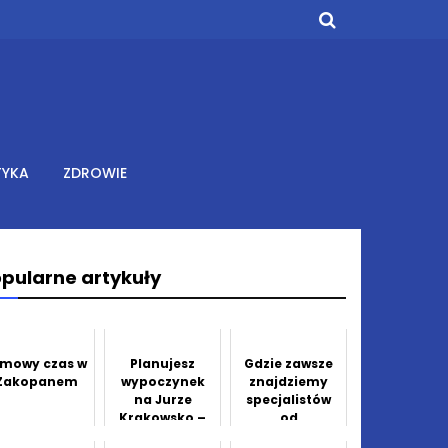
TYKA
ZDROWIE
pularne artykuły
imowy czas w
Planujesz
Gdzie zawsze
Zakopanem
wypoczynek
znajdziemy
na Jurze
specjalistów
Krakowsko –
od
Częstochowski
przeprowadze