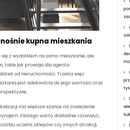
po
za
odd
odnośnie kupna mieszkania
de
 się z wydatkiem na samo mieszkanie, ale
mo
, takie jak prowizja dla agenta
odatek od nieruchomości. Trzeba więc
prz
szkania jest adekwatna do jego wartości oraz
ty
erspektywie.
okalizacji ma większe szanse na znalezienie
wi
su
wynajem. Dlatego warto dokładnie rozważyć,
obliżu uczelni, sklepów czy innych atrakcji,