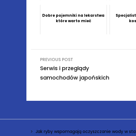
Dobre pojemniki na lekarstwa
Specjalis
które warto mieć
ko
Nawigacja
PREVIOUS POST
wpisu
Serwis i przeglądy
samochodów japońskich
Jak ryby wspomagają oczyszczanie wody w sta