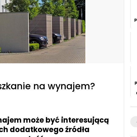
p
f
p
szkanie na wynajem?
ajem może być interesującą
Se
ych dodatkowego źródła
for