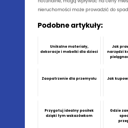
notarialne, mogą wpływać na ceny mies
nieruchomości może prowadzić do spad
Podobne artykuły:
Unikalne materiały,
Jak pra
dekoracje i mebelki dla dzieci
narzędzi 
pielęgnac
Zaopatrzenie dla przemysłu
Jak kupow
Przygotuj idealny posiłek
Gdzie za
dzięki tym wskazówkom
spec
prze