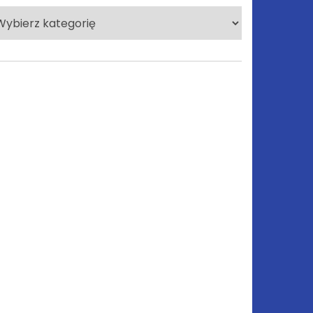
lecane
tegorie