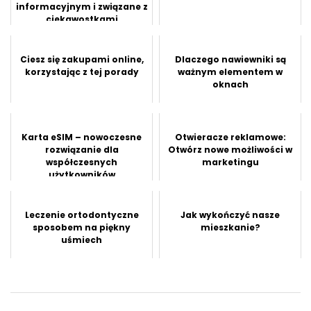
informacyjnym i związane z
ciekawostkami
Ciesz się zakupami online,
Dlaczego nawiewniki są
korzystając z tej porady
ważnym elementem w
oknach
Karta eSIM – nowoczesne
Otwieracze reklamowe:
rozwiązanie dla
Otwórz nowe możliwości w
współczesnych
marketingu
użytkowników
Leczenie ortodontyczne
Jak wykończyć nasze
sposobem na piękny
mieszkanie?
uśmiech