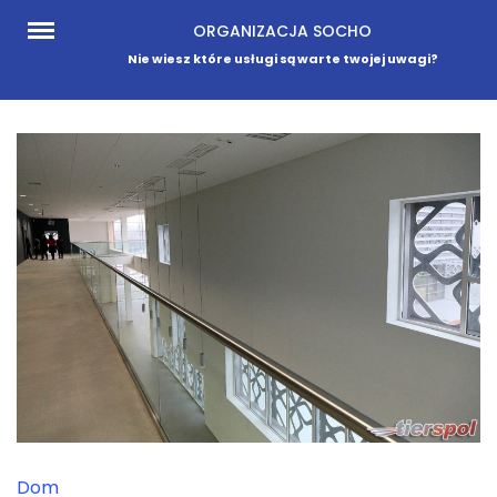
Skip
ORGANIZACJA SOCHO
to
Nie wiesz które usługi są warte twojej uwagi?
content
Dom