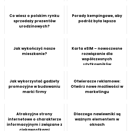
Co wiesz o polskim rynku
Porady kempingowe, aby
sprzedaży prezentów
podróż była lepsza
urodzinowych?
Jak wykończyć nasze
Karta eSIM – nowoczesne
mieszkanie?
rozwiązanie dla
współczesnych
użytkowników
Jak wykorzystać gadżety
Otwieracze reklamowe:
promocyjne w budowaniu
Otwórz nowe możliwości w
marki firmy
marketingu
Atrakcyjne strony
Dlaczego nawiewniki są
internetowe o charakterze
ważnym elementem w
informacyjnym i związane z
oknach
ciekawostkami