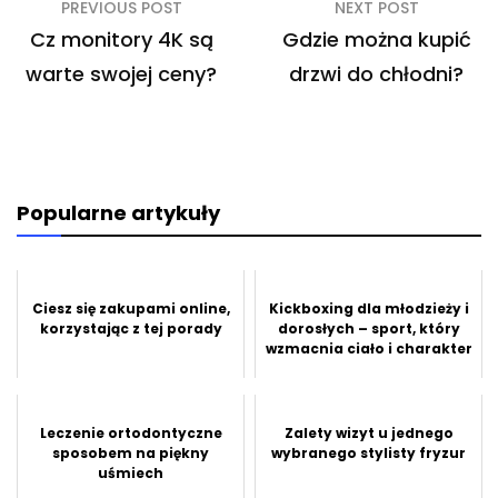
Nawigacja
PREVIOUS POST
NEXT POST
wpisu
Cz monitory 4K są
Gdzie można kupić
warte swojej ceny?
drzwi do chłodni?
Popularne artykuły
Ciesz się zakupami online,
Kickboxing dla młodzieży i
korzystając z tej porady
dorosłych – sport, który
wzmacnia ciało i charakter
Leczenie ortodontyczne
Zalety wizyt u jednego
sposobem na piękny
wybranego stylisty fryzur
uśmiech