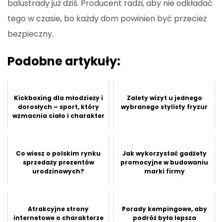
balustrady już dziś. Producent radzi, aby nie odkładać
tego w czasie, bo każdy dom powinien być przecież
bezpieczny.
Podobne artykuły:
Kickboxing dla młodzieży i
Zalety wizyt u jednego
dorosłych – sport, który
wybranego stylisty fryzur
wzmacnia ciało i charakter
Co wiesz o polskim rynku
Jak wykorzystać gadżety
sprzedaży prezentów
promocyjne w budowaniu
urodzinowych?
marki firmy
Atrakcyjne strony
Porady kempingowe, aby
internetowe o charakterze
podróż była lepsza