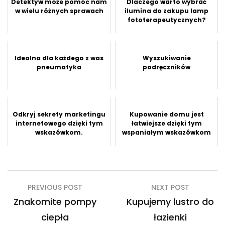
Detektyw może pomóc nam
Dlaczego warto wybrać
w wielu różnych sprawach
ilumina do zakupu lamp
fototerapeutycznych?
Idealna dla każdego z was
Wyszukiwanie
pneumatyka
podręczników
Odkryj sekrety marketingu
Kupowanie domu jest
internetowego dzięki tym
łatwiejsze dzięki tym
wskazówkom.
wspaniałym wskazówkom
Nawigacja
PREVIOUS POST
NEXT POST
wpisu
Znakomite pompy
Kupujemy lustro do
ciepła
łazienki