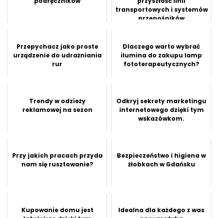
podręczników
przyszłość linii
transportowych i systemów
przenośników
Przepychacz jako proste
Dlaczego warto wybrać
urządzenie do udrażniania
ilumina do zakupu lamp
rur
fototerapeutycznych?
Trendy w odzieży
Odkryj sekrety marketingu
reklamowej na sezon
internetowego dzięki tym
wskazówkom.
Przy jakich pracach przyda
Bezpieczeństwo i higiena w
nam się rusztowanie?
żłobkach w Gdańsku
Kupowanie domu jest
Idealna dla każdego z was