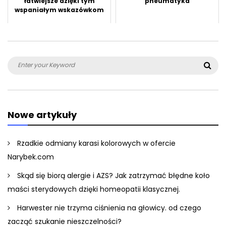
łatwiejsze dzięki tym
pneumatyka
wspaniałym wskazówkom
Search
Sea
for:
Nowe artykuły
Rzadkie odmiany karasi kolorowych w ofercie
Narybek.com
Skąd się biorą alergie i AZS? Jak zatrzymać błędne koło
maści sterydowych dzięki homeopatii klasycznej.
Harwester nie trzyma ciśnienia na głowicy. od czego
zacząć szukanie nieszczelności?