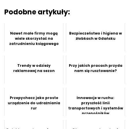
Podobne artykuły:
Nawet małe firmy mogą
Bezpieczeństwo i higiena w
wiele skorzystać na
żłobkach w Gdańsku
zatrudnieniu księgowego
Trendy w odzieży
Przy jakich pracach przyda
reklamowej na sezon
nam się rusztowanie?
Przepychacz jako proste
Innowacje w ruchu:
urządzenie do udrażniania
przyszłość linii
rur
transportowych i systemów
przenośników