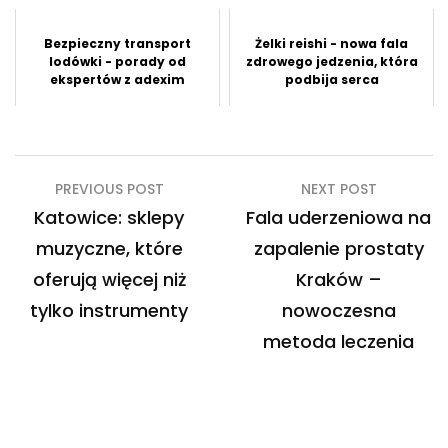
Bezpieczny transport
Żelki reishi - nowa fala
lodówki - porady od
zdrowego jedzenia, która
ekspertów z adexim
podbija serca
Nawigacja
PREVIOUS POST
NEXT POST
wpisu
Katowice: sklepy
Fala uderzeniowa na
muzyczne, które
zapalenie prostaty
oferują więcej niż
Kraków –
tylko instrumenty
nowoczesna
metoda leczenia