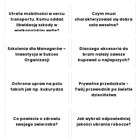
Utrata mobilności w sercu
Czym musi
transportu. Komu oddać
charakteryzować się dobra
likwidację szkody w
sala weselna?
wielkopolskim węźle?
Szkolenia dla Managerów –
Dlaczego akcesoria do
Inwestycja w Sukces
bram należy zawsze
Organizacji
kupować u najlepszych?
Ochrona upraw na polu
Prywatne przedszkole -
takich jak np. kukurydza
Twój przewodnik po świetle
dzieciństwa
Co powiecie o zdrowiu
Jak wybrać odpowiedniej
swojego zwierzaka?
jakości ubrania robocze?