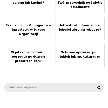
salonu lub kuchni?
Twój przewodnik po świetle
dzieciństwa
Szkolenia dla Managerów –
Jak wybrać odpowiedniej
Inwestycja w Sukces
jakości ubrania robocze?
Organizacji
W jaki sposób dbać o
Ochrona upraw na polu
porządek na dużych
takich jak np. kukurydza
przestrzeniach?
Search
Sea
for: