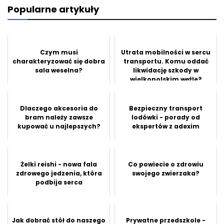
Popularne artykuły
Czym musi
Utrata mobilności w sercu
charakteryzować się dobra
transportu. Komu oddać
sala weselna?
likwidację szkody w
wielkopolskim węźle?
Dlaczego akcesoria do
Bezpieczny transport
bram należy zawsze
lodówki - porady od
kupować u najlepszych?
ekspertów z adexim
Żelki reishi - nowa fala
Co powiecie o zdrowiu
zdrowego jedzenia, która
swojego zwierzaka?
podbija serca
Jak dobrać stół do naszego
Prywatne przedszkole -